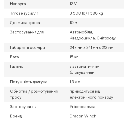
Напруга
12 V
Тягове зусилля
3 500 Ib/ 1 588 kg
Довжина троса
10 м
Застосування для
Автомобіля,
Квадроцикла, Снігоходу
Габаритні розміри
247 мм x 241 мм x 212 мм
Вага
15 кг
Гальмо
з автоматичним
блокуванням
Потужність двигуна
1,3 к.с.
Обмотка / розмотування
приводиться від
тросу
електричного приводу
Застосування
Універсальна
Бренд
Dragon Winch