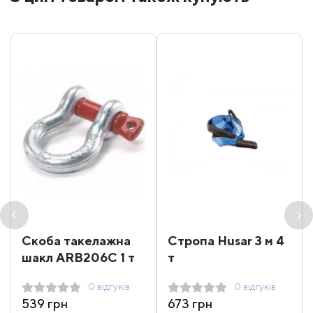
Скоба такелажна
Стропа Husar 3 м 4
шакл ARB206C 1 т
т
0 відгуків
0 відгуків
539 грн
673 грн