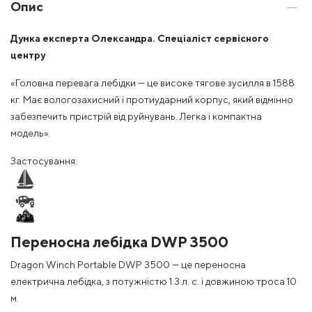
Опис
Думка експерта Олександра. Спеціаліст сервісного
центру
«Головна перевага лебідки — це високе тягове зусилля в 1588
кг. Має вологозахисний і протиударний корпус, який відмінно
забезпечить пристрій від руйнувань. Легка і компактна
модель».
Застосування:
Переносна лебідка DWP 3500
Dragon Winch Portable DWP 3500 — це переносна
електрична лебідка, з потужністю 1.3 л. с. і довжиною троса 10
м.