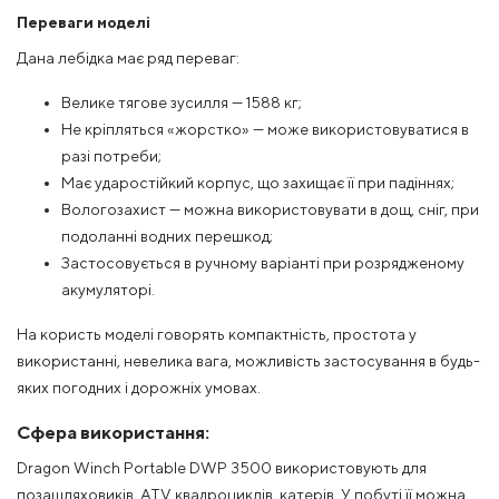
Переваги моделі
Дана лебідка має ряд переваг:
Велике тягове зусилля — 1588 кг;
Не кріпляться «жорстко» — може використовуватися в
разі потреби;
Має ударостійкий корпус, що захищає її при падіннях;
Вологозахист — можна використовувати в дощ, сніг, при
подоланні водних перешкод;
Застосовується в ручному варіанті при розрядженому
акумуляторі.
На користь моделі говорять компактність, простота у
використанні, невелика вага, можливість застосування в будь-
яких погодних і дорожніх умовах.
Сфера використання:
Dragon Winch Portable DWP 3500 використовують для
позашляховиків, ATV квадроциклів, катерів. У побуті її можна