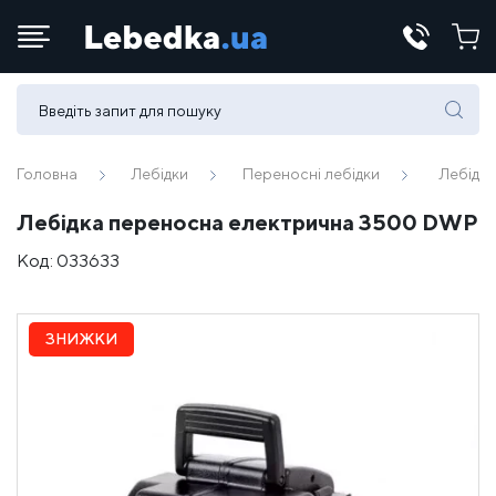
Телефони:
(067) 430 82-15
Головна
Лебідки
Переносні лебідки
Лебідк
Лебідка переносна електрична 3500 DWP
E-mail:
Код:
033633
office@lebedka.ua
ЗНИЖКИ