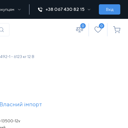
+38 067 430 82 15
окупцям
Вхід
0
0
(067) 430 82-15
92-1 - 6123 кг 12 В
office@lebedka.ua
Власний імпорт
-13500-12v
ний