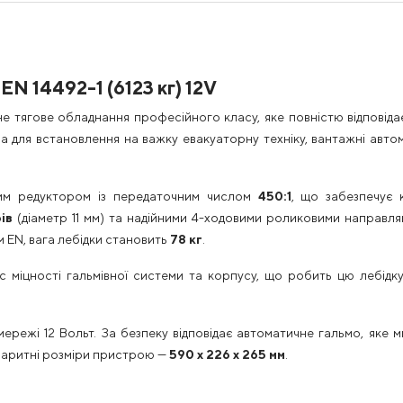
N 14492-1 (6123 кг) 12V
е тягове обладнання професійного класу, яке повністю відповід
 для встановлення на важку евакуаторну техніку, вантажні автом
ним редуктором із передаточним числом
450:1
, що забезпечує 
ів
(діаметр 11 мм) та надійними 4-ходовими роликовими направля
м EN, вага лебідки становить
78 кг
.
 міцності гальмівної системи та корпусу, що робить цю лебідк
ережі 12 Вольт. За безпеку відповідає автоматичне гальмо, яке 
абаритні розміри пристрою —
590 х 226 х 265 мм
.