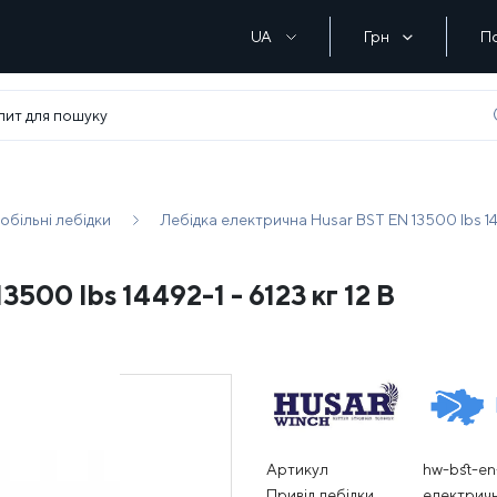
UA
Грн
П
обільні лебідки
Лебідка електрична Husar BST EN 13500 lbs 144
500 lbs 14492-1 - 6123 кг 12 В
Артикул
hw-bst-en
Привід лебідки
електрич