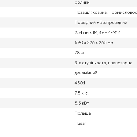
ролики
Позашляховика, Промисловост
Провідний + Безпровідний
254 мм х 114,3 мм 4-М12
590 x 226 x 265 мм
78 кг
3-х ступінчаста, планетарна
динамічний
450:1
7,5 к. с.
5,5 кВт
Польща
Husar