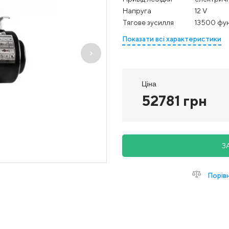
Напруга
12 V
Тягове зусилля
13500 фун
Показати всі характеристики
Ціна
52781 грн
З
Порів