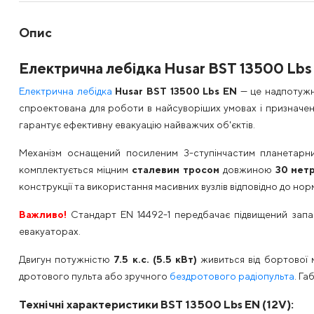
Опис
Електрична лебідка Husar BST 13500 Lbs E
Електрична лебідка
Husar BST 13500 Lbs EN
— це надпотужн
спроектована для роботи в найсуворіших умовах і призначена
гарантує ефективну евакуацію найважчих об'єктів.
Механізм оснащений посиленим 3-ступінчастим планетар
комплектується міцним
сталевим тросом
довжиною
30 метр
конструкції та використання масивних вузлів відповідно до нор
Важливо!
Стандарт EN 14492-1 передбачає підвищений запас
евакуаторах.
Двигун потужністю
7.5 к.с. (5.5 кВт)
живиться від бортової м
дротового пульта або зручного
бездротового радіопульта
. Г
Технічні характеристики BST 13500 Lbs EN (12V):