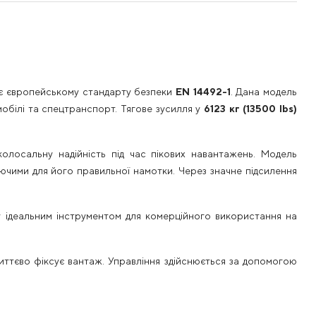
ає європейському стандарту безпеки
EN 14492-1
. Дана модель
обілі та спецтранспорт. Тягове зусилля у
6123 кг (13500 lbs)
колосальну надійність під час пікових навантажень. Модель
ючими для його правильної намотки. Через значне підсилення
у ідеальним інструментом для комерційного використання на
миттєво фіксує вантаж. Управління здійснюється за допомогою