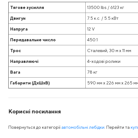
Тягове зусилля
13500 lbs / 6123 кг
Двигун
7.5 к.с. / 5.5 кВт
Напруга
12 V
Передавальне число
450:1
Трос
Сталевий, 30 м x 11 мм
Направляючі
4-ходові ролики
Вага
78 кг
Габарити (ДхШхВ)
590 мм x 226 мм x 265 м
Корисні посилання
Повернуться до категорії
автомобільні лебідки
. Перейти та
куп