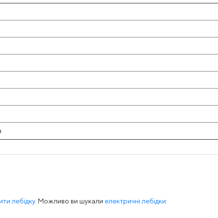
м
ити лебідку
. Можливо ви шукали
електричні лебідки
.