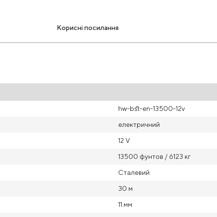
Корисні посилання
hw-bst-en-13500-12v
електричний
12 V
13500 фунтов / 6123 кг
Сталевий
30 м
11 мм