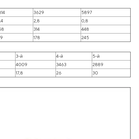
814
3629
5897
,4
2,8
0,8
58
314
448
9
178
245
3-й
4-й
5-й
4009
3463
2889
17,8
26
30