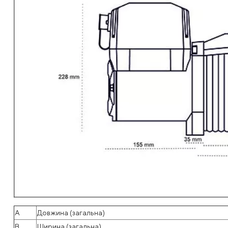
A
Довжина (загальна)
B
Ширина (загальна)