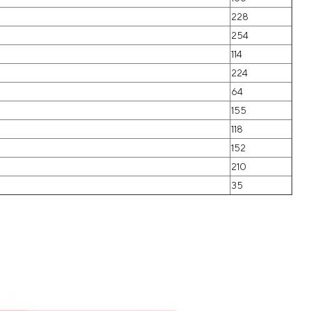
228
254
114
224
64
155
118
152
210
35