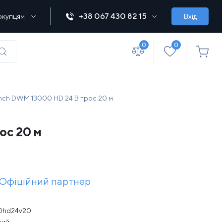
+38 067 430 82 15
окупцям
Вхід
0
0
(067) 430 82-15
nch DWM 13000 HD 24 В трос 20 м
ос 20 м
office@lebedka.ua
Офіційний партнер
0hd24v20
ний