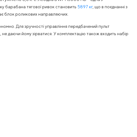
итку барабана тягової ривок становить
5897 кг
, що в поєднанні з
дає блок роликових направляючих.
номно. Для зручності управління передбачений пульт
, не даючи йому зірватися. У комплектацію також входить набір