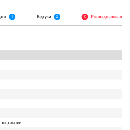
део
Відгуки
Разом дешевше
1
0
%
Спецтехніки