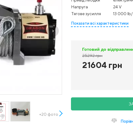
Напруга
24 V
Тягове зусилля
13 000 Ib
Показати всі характеристики
Готовий до відправлен
25292 грн
21604 грн
З
+20 фото
Порів