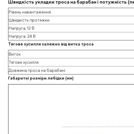
Швидкість укладки троса на барабан і потужність (
Рівень навантаження
Швидкість протяжки
Напруга, 12 В
Напруга, 24 В
Тягове зусилля залежно від витка троса
Виток
Тягове зусилля
Довжина троса на барабані
Габаритні розміри лебідки (мм)