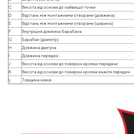
C
Висота від основи до найвищої точки
D
Відстань між монтажними отворами (довжина)
E
Відстань між монтажними отворами (ширина)
F
Внутрішня довжина барабана
G
Барабан (діаметр)
H
Довжина двигуна
I
Довжина передачі
J
Висота від основи до поверхні кромки передачи
K
Висота від основи до поверхні кромки важіля передачі
L
Товщина ніжки