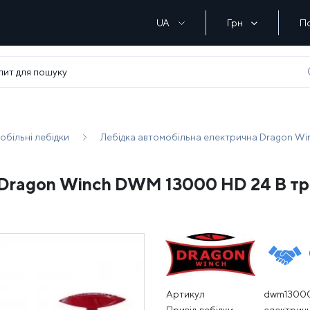
UA
Грн
П
обільні лебідки
Лебідка автомобільна електрична Dragon Wi
 Dragon Winch DWM 13000 HD 24 В тр
Артикул
dwm1300
Привід лебідки
електрич