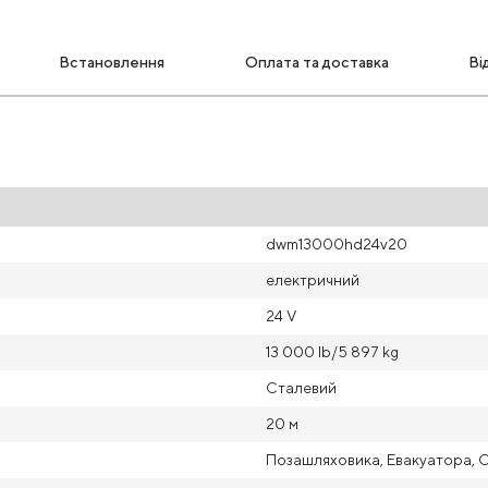
Встановлення
Оплата та доставка
Ві
dwm13000hd24v20
електричний
24 V
13 000 Ib/5 897 kg
Сталевий
20 м
Позашляховика, Евакуатора, 