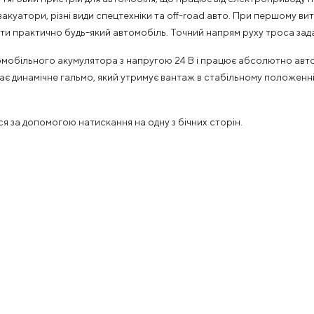
куатори, різні види спецтехніки та off-road авто. При першому в
ти практично будь-який автомобіль. Точний напрям руху троса за
мобільного акумулятора з напругою 24 В і працює абсолютно авто
пає динамічне гальмо, який утримує вантаж в стабільному положенні
ься за допомогою натискання на одну з бічних сторін.