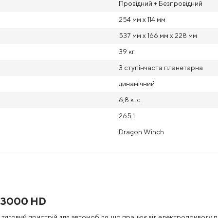
Провідний + Безпровідний
254 мм х 114 мм
537 мм х 166 мм х 228 мм
39 кг
3 ступінчаста планетарна
динамічний
6,8 к. с.
265:1
Dragon Winch
 13000 HD
яговий пристрій для автомобіля, що працює від електроприводу по