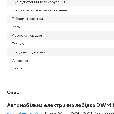
Пульт дистанційного керування
Відстань між гвинтами кріплення
Габаритні розміри
Вага
Коробка передач
Гальмо
Потужність двигуна
Скорочення
Бренд
Опис
Автомобільна електрична лебідка DWM
Автомобільна лебідка
Dragon Winch DWM 13000 HD - надійний т