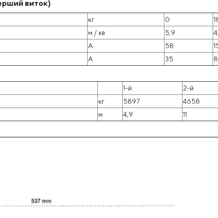
перший виток)
кг
0
1
м / хв
5,9
4
А
58
1
А
35
8
1-й
2-й
кг
5897
4658
м
4,9
11