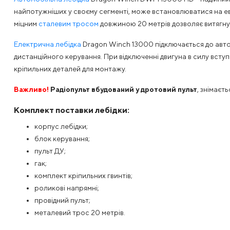
найпотужніших у своєму сегменті, може встановлюватися на ева
міцним
сталевим тросом
довжиною 20 метрів дозволяє витягну
Електрична лебідка
Dragon Winch 13000 підключається до авто
дистанційного керування. При відключенні двигуна в силу всту
кріпильних деталей для монтажу.
Важливо!
Радіопульт вбудований у дротовий пульт
, знімаєт
Комплект поставки лебідки:
корпус лебідки;
блок керування;
пульт ДУ;
гак;
комплект кріпильних гвинтів;
роликові напрямні;
провідний пульт;
металевий трос 20 метрів.