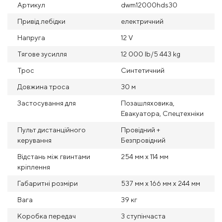
Артикул
dwm12000hds30
Привід лебідки
електричний
Напруга
12 V
Тягове зусилля
12 000 Ib/5 443 kg
Трос
Синтетичний
Довжина троса
30 м
Застосування для
Позашляховика,
Евакуатора, Спецтехніки
Пульт дистанційного
Провідний +
керування
Безпровідний
Відстань між гвинтами
254 мм х 114 мм
кріплення
Габаритні розміри
537 мм x 166 мм x 244 мм
Вага
39 кг
Коробка передач
3 ступінчаста