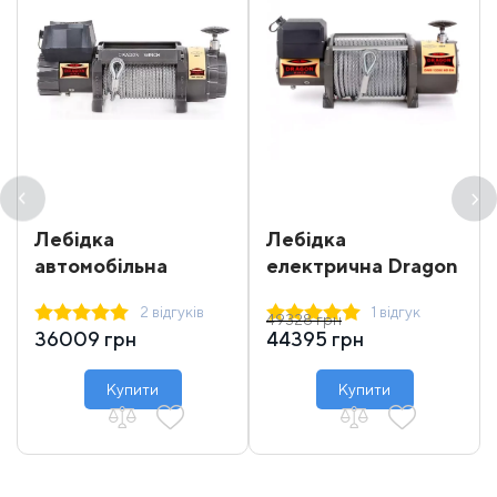
Лебідка
Лебідка
автомобільна
електрична Dragon
електрична Dragon
Winch DWM 12000
2 відгуків
1 відгук
Winch DWH 9000
HD EN
49328 грн
36009 грн
44395 грн
HD
Купити
Купити