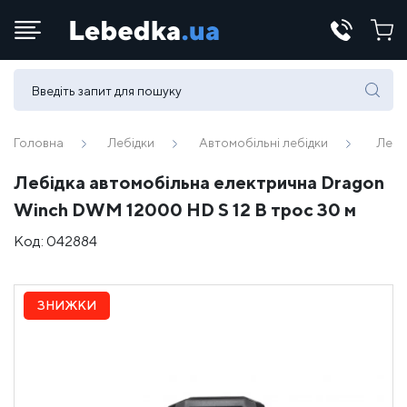
Телефони:
(067) 430 82-15
Головна
Лебідки
Автомобільні лебідки
Лебі
Лебідка автомобільна електрична Dragon
E-mail:
Winch DWM 12000 HD S 12 В трос 30 м
office@lebedka.ua
Код:
042884
ЗНИЖКИ