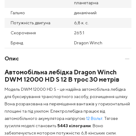
планетарна
Гальмо
динамічний
Потужність двигуна
6,8 к. с.
Скорочення
265:1
Бренд
Dragon Winch
Опис
Автомобільна лебідка Dragon Winch
DWM 12000 HD S 12 В трос 30 метрів
Модель DWM 12000 HD S - це надійна автомобільна лебідка
для буксирування транспортного засобу, розчищення шляху.
Вона розрахована на переміщення вантажів у горизонтальній
площині та під ухилом. Електролебідка працює від
автомобільного акумулятора напругою
12 Вольт
. Тягове
зусилля моделі становить
5443 кілограми
. Воно
забезпечується мотором потужністю 6,8 кінських сили.