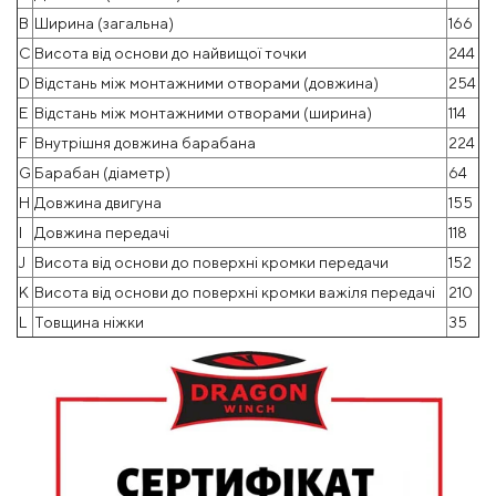
B
Ширина (загальна)
166
C
Висота від основи до найвищої точки
244
D
Відстань між монтажними отворами (довжина)
254
E
Відстань між монтажними отворами (ширина)
114
F
Внутрішня довжина барабана
224
G
Барабан (діаметр)
64
H
Довжина двигуна
155
I
Довжина передачі
118
J
Висота від основи до поверхні кромки передачи
152
K
Висота від основи до поверхні кромки важіля передачі
210
L
Товщина ніжки
35