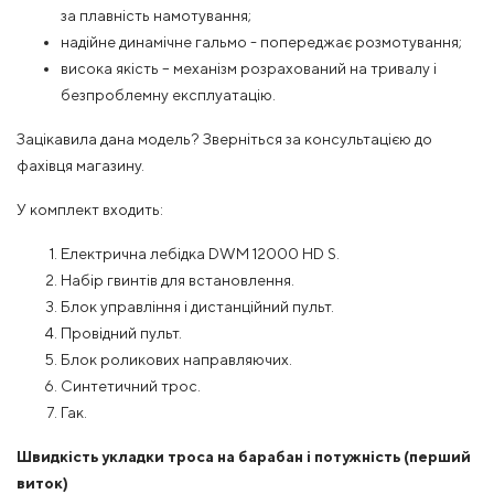
за плавність намотування;
надійне динамічне гальмо - попереджає розмотування;
висока якість – механізм розрахований на тривалу і
безпроблемну експлуатацію.
Зацікавила дана модель? Зверніться за консультацією до
фахівця магазину.
У комплект входить:
Електрична лебідка DWM 12000 HD S.
Набір гвинтів для встановлення.
Блок управління і дистанційний пульт.
Провідний пульт.
Блок роликових направляючих.
Синтетичний трос.
Гак.
Швидкість укладки троса на барабан і потужність (перший
виток)