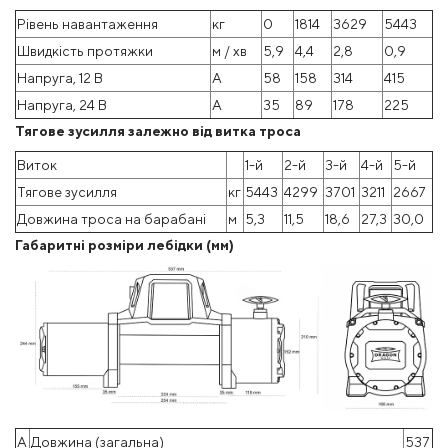
Рівень навантаження
кг
0
1814
3629
5443
Швидкість протяжки
м / хв
5,9
4,4
2,8
0,9
Напруга, 12 В
А
58
158
314
415
Напруга, 24 В
А
35
89
178
225
Тягове зусилля залежно від витка троса
Виток
1-й
2-й
3-й
4-й
5-й
Тягове зусилля
кг
5443
4299
3701
3211
2667
Довжина троса на барабані
м
5,3
11,5
18,6
27,3
30,0
Габаритні розміри лебідки (мм)
A
Довжина (загальна)
537