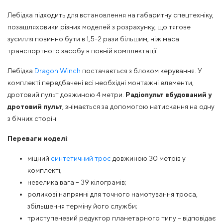
Лебідка підходить для встановлення на габаритну спецтехніку,
позашляховики різних моделей з розрахунку, що тягове
зусилля повинно бути в 1,5-2 рази більшим, ніж маса
транспортного засобу в повній комплектації.
Лебідка
Dragon Winch
постачається з блоком керування. У
комплекті передбачені всі необхідні монтажні елементи,
дротовий пульт довжиною 4 метри.
Радіопульт вбудований у
дротовий пульт
, знімається за допомогою натискання на одну
з бічних сторін.
Переваги моделі
:
міцний
синтетичний трос
довжиною 30 метрів у
комплекті;
невелика вага – 39 кілограмів;
роликові напрямні для точного намотування троса,
збільшення терміну його служби;
триступеневий редуктор планетарного типу – відповідає