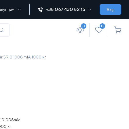
+38 067 430 82 15
окупцям
Вхід
0
0
(067) 430 82-15
 SR10 1008 m1A 1000 кг
office@lebedka.ua
r101008m1a
000 кг