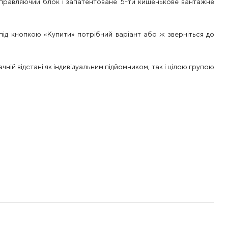
направляючий блок і запатентоване 5-ти кишенькове вантажне
ід кнопкою «Купити» потрібний варіант або ж зверніться до
ній відстані як індивідуальним підйомником, так і цілою групою