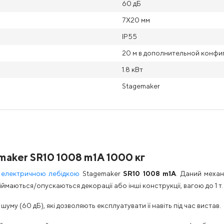
60 дБ
7X20 мм
IP55
20 м в дополнительной конфи
1.8 кВт
Stagemaker
aker SR10 1008 m1A 1000 кг
з
електричною лебідкою
Stagemaker
SR10 1008 m1A
. Даний меха
іймаються/опускаються декорації або інші конструкції, вагою до 1 т.
шуму (60 дБ), які дозволяють експлуатувати її навіть під час вистав.