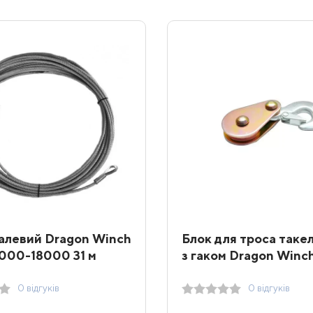
алевий Dragon Winch
Блок для троса таке
000-18000 31 м
з гаком Dragon Winc
0 відгуків
0 відгуків