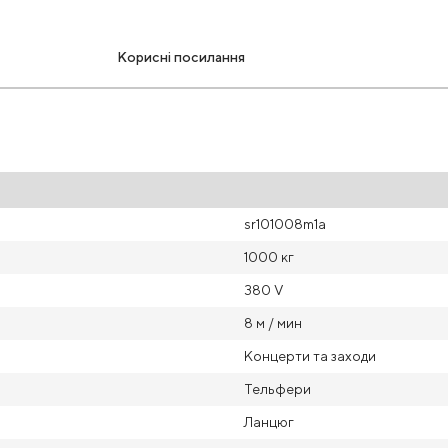
Корисні посилання
sr101008m1a
1000 кг
380 V
8 м / мин
Концерти та заходи
Тельфери
Ланцюг