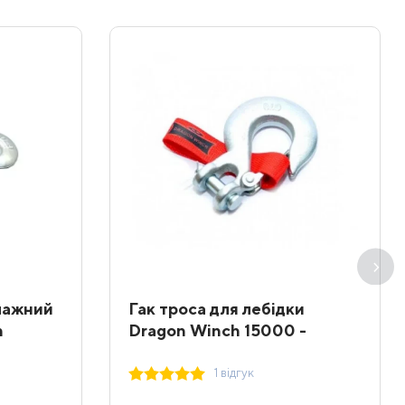
лажний
Гак троса для лебідки
h
Dragon Winch 15000 -
20000 lbs
1 відгук