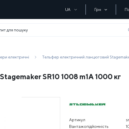
UA
Грн
П
ери електричні
Тельфер електричний ланцюговий Stagemaker
Stagemaker SR10 1008 m1A 1000 кг
Артикул
s
Вантажопідйомність
1