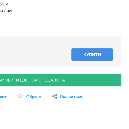
80 V
 м / мин
АМОВИТИ ДЗВІНОК СПЕЦІАЛІСТА
Поділитися
няти
Обране