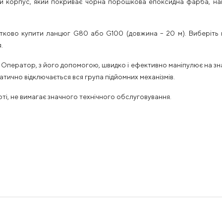
евий корпус, який покриває чорна порошкова епоксидна фарба, 
тково купити ланцюг G80 або G100 (довжина – 20 м). Виберіть п
.
Оператор, з його допомогою, швидко і ефективно маніпулює на знач
атично відключається вся група підйомних механізмів.
оті, не вимагає значного технічного обслуговування.