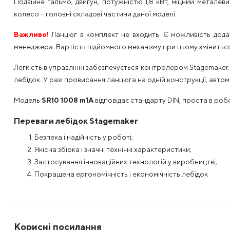
Подвійне гальмо, двигун, потужністю 1,8 кВт, міцний метал
колесо – головні складові частини даної моделі.
Важливо!
Ланцюг в комплект не входить. Є можливість дода
менеджера. Вартість підйомного механізму при цьому зміниться
Легкість в управлінні забезпечується контролером Stagemaker. 
лебідок. У разі провисання ланцюга на одній конструкції, автом
Модель
SR10 1008 m1A
відповідає стандарту DIN, проста в роб
Переваги лебідок Stagemaker
Безпека і надійність у роботі;
Якісна збірка і значні технічні характеристики;
Застосування інноваційних технологій у виробництві;
Покращена ергономічність і економічність лебідок
Корисні посилання