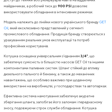
доступ до техніки або резервуарів навіть на віддалених
майданчиках, а робочий тиск до
900 PSI
дозволяє
використовувати обладнання в інтенсивних режимах.
Модель належить до лінійки нового українського бренду
GET
Oil
, який ексклюзивно представлений у сегменті
промислового обладнання. Продукція бренду створюється з
урахуванням реальних умов експлуатації та потреб
професійних користувачів.
Котушка оснащена універсальним з’єднанням
3/4"
, що
забезпечує сумісність із більшістю насосів GET Oil та іншими
компонентами паливних систем. Шланг стійкий до впливу
дизельного пального й бензину, а також до механічних
навантажень, що особливо важливо при щоденному
використанні на виробництві, у господарствах та автопарках.
Ефективна система намотування забезпечує акуратне
зберігання шланга, запобігає його заломам і передчасному
зносу, подовжуючи строк служби обладнання. Котушка