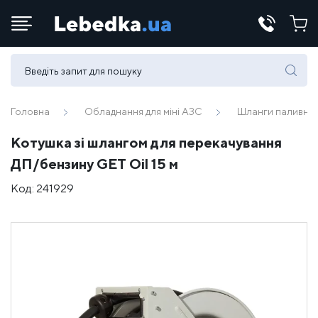
Телефони:
(067) 430 82-15
Головна
Обладнання для міні АЗС
Шланги паливні
Котушка зі шлангом для перекачування
E-mail:
ДП/бензину GET Oil 15 м
office@lebedka.ua
Код:
241929