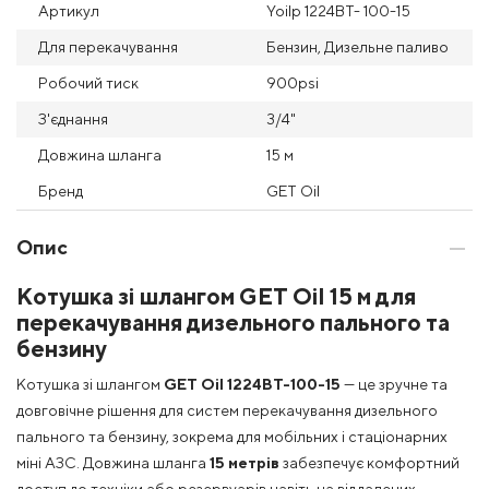
Артикул
Yoilp 1224BT- 100-15
Для перекачування
Бензин, Дизельне паливо
Робочий тиск
900psi
З'єднання
3/4"
Довжина шланга
15 м
Бренд
GET Oil
Опис
Котушка зі шлангом GET Oil 15 м для
перекачування дизельного пального та
бензину
Котушка зі шлангом
GET Oil 1224BT-100-15
— це зручне та
довговічне рішення для систем перекачування дизельного
пального та бензину, зокрема для мобільних і стаціонарних
міні АЗС. Довжина шланга
15 метрів
забезпечує комфортний