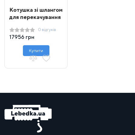
Котушка зі шлангом
для перекачування
ДП/бензину GET
0 відгуків
Oil 20 м
17956 грн
Купити