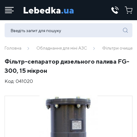
Телефони:
(067) 430 82-15
Головна
Обладнання для міні АЗС
Фільтри очищенн
Фільтр-сепаратор дизельного палива FG-
E-mail:
300, 15 мікрон
office@lebedka.ua
Код:
041020