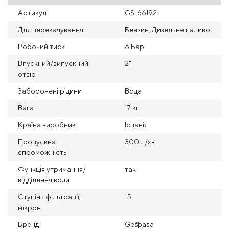
Артикул
GS_66192
Для перекачування
Бензин, Дизельне паливо
Робочий тиск
6 Бар
Впускний/випускний
2"
отвір
Заборонені рідини
Вода
Вага
17 кг
Країна виробник
Іспанія
Пропускна
300 л/хв
спроможність
Функція утримання/
так
відділення води
Ступінь фільтрації,
15
мікрон
Бренд
Gespasa