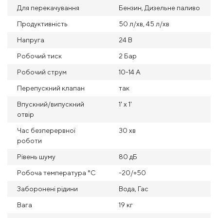
Для перекачування
Бензин, Дизельне паливо
Продуктивність
50 л/хв, 45 л/хв
Напруга
24 В
Робочий тиск
2 Бар
Робочий струм
10-14 А
Перепускний клапан
так
Впускний/випускний
1' x 1'
отвір
Час безперервної
30 хв
роботи
Рівень шуму
80 дБ
Робоча температура °С
-20/+50
Заборонені рідини
Вода, Гас
Вага
19 кг