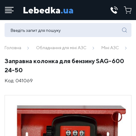
Телефони:
(067) 430 82-15
Головна
Обладнання для міні АЗС
Міні АЗС
Заправна колонка для бензину SAG-600
E-mail:
24-50
office@lebedka.ua
Код:
041069