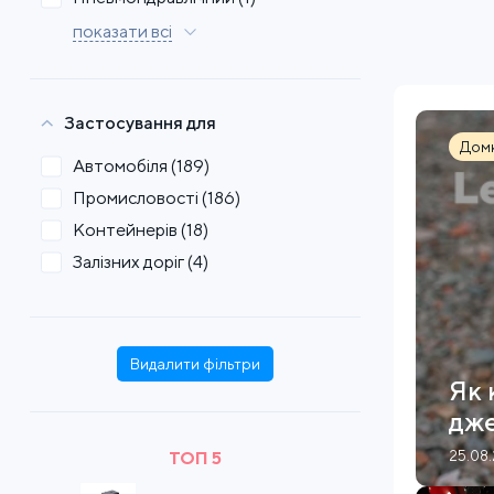
показати всі
Застосування для
Дом
Автомобіля
(189)
Промисловості
(186)
Контейнерів
(18)
Залізних доріг
(4)
Видалити фільтри
Як 
дже
ТОП 5
25.08