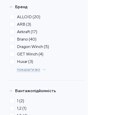
Бренд
ALLOID
(20)
ARB
(3)
Airkraft
(17)
Brano
(40)
Dragon Winch
(5)
GET Winch
(4)
Husar
(3)
показати всі
Вантажопідйомність
1
(2)
1,2
(1)