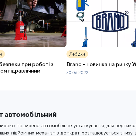
и
Лебідки
безпеки при роботі з
Brano - новинка на ринку У
ом гідравлічним
30.06.2022
т автомобільний
ироко поширене автомобільне устаткування, для вертикаль
 інших підйомних механізмів домкрат розташовується знизу