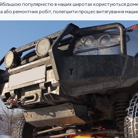
айбільшою популярністю в наших широтах користуються домкра
са або ремонтних робіт, полегшити процес витягування машини