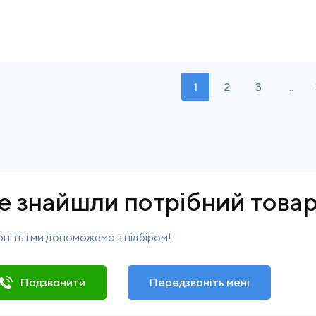
1
2
3
...
е знайшли потрібний това
ніть і ми допоможемо з підбіром!
Подзвонити
Передзвоніть мені