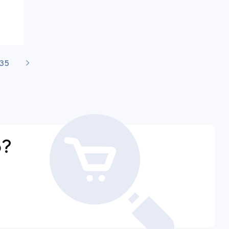
35
р?