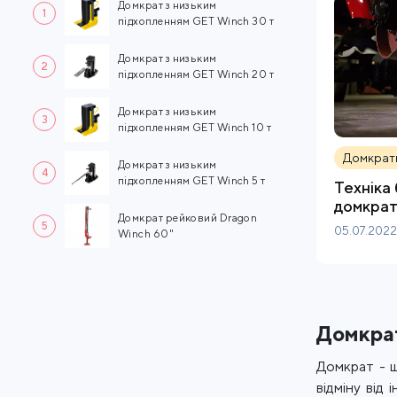
Домкрат з низьким
1
підхопленням GET Winch 30 т
Домкрат з низьким
2
підхопленням GET Winch 20 т
Домкрат з низьким
3
підхопленням GET Winch 10 т
Домкрат
Домкрат з низьким
4
підхопленням GET Winch 5 т
Техніка 
домкрат
Домкрат рейковий Dragon
5
05.07.2022
Winch 60"
Домкра
Домкрат - ш
відміну від