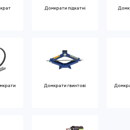
мкрат
Домкрати підкатні
Домк
омкрати
Домкрати гвинтові
Домкра