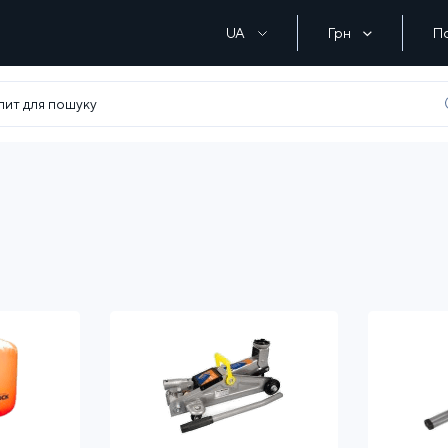
UA
Грн
П