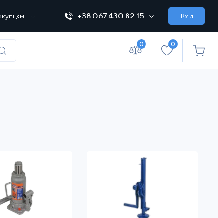
+38 067 430 82 15
окупцям
Вхід
0
0
(067) 430 82-15
office@lebedka.ua