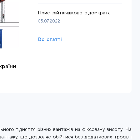
Пристрій пляшкового домкрата
05.07.2022
Всі статті
країни
ного підняття різних вантажів на фіксовану висоту. На
 вантажу, що дозволяє обійтися без додаткових тросів і