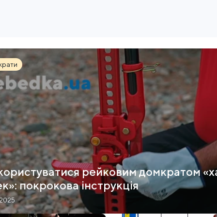
крати
користуватися рейковим домкратом «х
к»: покрокова інструкція
.2025