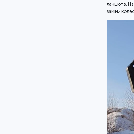
ланцюгів. Н
заміни коле