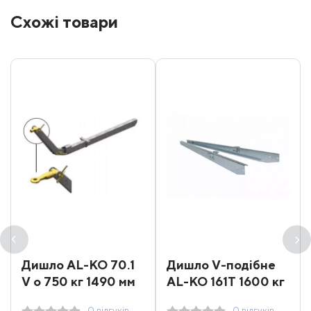
Схожі товари
Дишло AL-KO 70.1
Дишло V-подібне
V о 750 кг 1490 мм
AL-KO 161Т 1600 кг
2500 мм
0 відгуків
0 відгуків