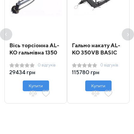
Вісь торсіонна AL-
Гальмо накату AL-
KO гальмівна 1350
KO 350VB BASIC
кг 1750 мм (112х5)
2500-3500 кг 1790
0 відгуків
0 відгуків
мм
29434 грн
115780 грн
Купити
Купити