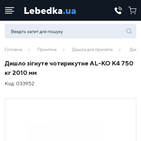
Телефони:
(067) 430 82-15
Головна
Причіпне
Дишла для причепа
Дишло
Дишло зігнуте чотирикутне AL-KO К4 750
E-mail:
кг 2010 мм
office@lebedka.ua
Код:
033952