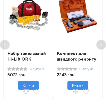
Набір такелажний
Комплект для
Hi-Lift ORK
швидкого ремонту
покришок ARB
0 відгуків
0 відгуків
Speedy Seal
8072 грн
2243 грн
Купити
Купити