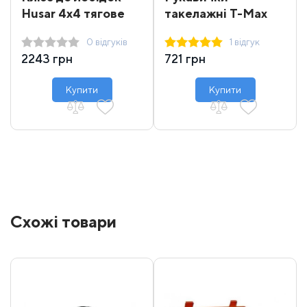
Husar 4x4 тягове
такелажні T-Max
зусилля 10000 -
0 відгуків
1 відгук
12000 lbs
2243 грн
721 грн
Купити
Купити
Схожі товари