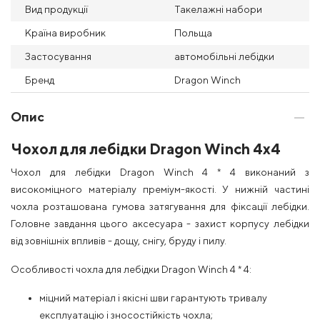
Вид продукції
Такелажні набори
Країна виробник
Польща
Застосування
автомобільні лебідки
Бренд
Dragon Winch
Опис
Чохол для лебідки Dragon Winch 4x4
Чохол для лебідки Dragon Winch 4 * 4 виконаний з
високоміцного матеріалу преміум-якості. У нижній частині
чохла розташована гумова затягування для фіксації лебідки.
Головне завдання цього аксесуара - захист корпусу лебідки
від зовнішніх впливів - дощу, снігу, бруду і пилу.
Особливості чохла для лебідки Dragon Winch 4 * 4:
міцний матеріал і якісні шви гарантують тривалу
експлуатацію і зносостійкість чохла;