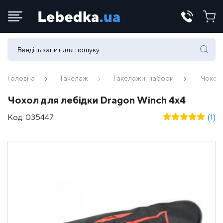
Телефони:
(067) 430 82-15
Головна
Такелаж
Такелажні набори
Чохол 
Чохол для лебідки Dragon Winch 4x4
E-mail:
Код:
035447
(1)
office@lebedka.ua