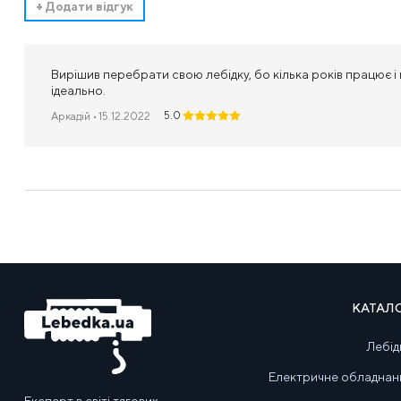
+
Додати відгук
Вирішив перебрати свою лебідку, бо кілька років працює і
ідеально.
5.0
Аркадій
• 15.12.2022
КАТАЛ
Лебід
Електричне обладнан