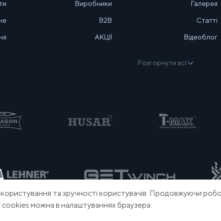
ти
Виробники
Галерея
не
B2B
Статті
ня
АКЦІЇ
Відеоблог
Розгорнути всі
ористування та зручності користувачів. Продовжуючи робо
 cookies можна в налаштуваннях браузера.