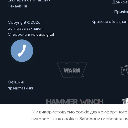
Експерт в світі тягових
Домкра
механізмів
Причіп
Кранове обладнан
Copyright ©2026
Всі права захищені.
Створено в
volcar.digital
Офіційні
представники
Ми використовуємо cookie для комфортного к
використання cookies. Заборонити зберігання