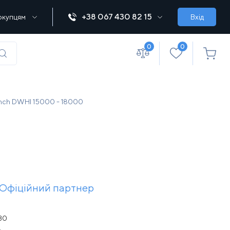
+38 067 430 82 15
окупцям
Вхід
0
0
(067) 430 82-15
nch DWHI 15000 - 18000
office@lebedka.ua
Офіційний партнер
30
а