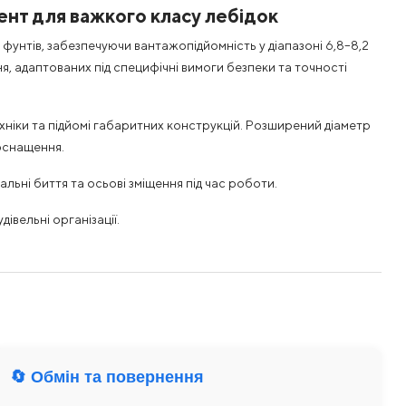
нт для важкого класу лебідок
фунтів, забезпечуючи вантажопідйомність у діапазоні 6,8–8,2
, адаптованих під специфічні вимоги безпеки та точності
ніки та підйомі габаритних конструкцій. Розширений діаметр
 оснащення.
ьні биття та осьові зміщення під час роботи.
вельні організації.
🔄 Обмін та повернення