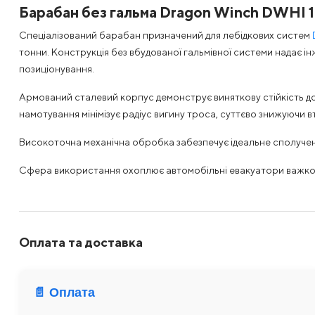
Барабан без гальма Dragon Winch DWHI 
Спеціалізований барабан призначений для лебідкових систем
тонни. Конструкція без вбудованої гальмівної системи надає і
позиціонування.
Армований сталевий корпус демонструє виняткову стійкість до
намотування мінімізує радіус вигину троса, суттєво знижуючи 
Високоточна механічна обробка забезпечує ідеальне сполучення
Сфера використання охоплює автомобільні евакуатори важкого к
Оплата та доставка
📄 Оплата