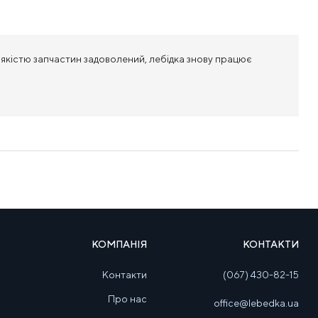
 якістю запчастин задоволений, лебідка знову працює
КОМПАНІЯ
КОНТАКТИ
Контакти
(067) 430-82-15
Про нас
office@lebedka.ua