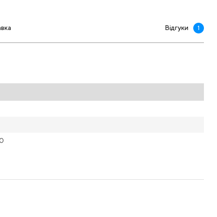
авка
Відгуки
1
00