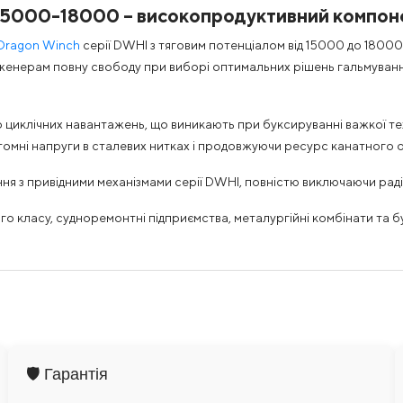
15000-18000 – високопродуктивний компоне
Dragon Winch
серії DWHI з тяговим потенціалом від 15000 до 18000 
нженерам повну свободу при виборі оптимальних рішень гальмування
 циклічних навантажень, що виникають при буксируванні важкої тех
втомні напруги в сталевих нитках і продовжуючи ресурс канатного
 з привідними механізмами серії DWHI, повністю виключаючи радіал
ласу, судноремонтні підприємства, металургійні комбінати та буді
🛡️ Гарантія