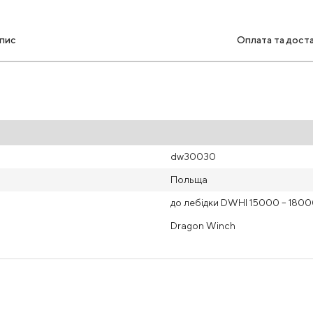
пис
Оплата та дост
dw30030
Польща
до лебідки DWHI 15000 – 180
Dragon Winch