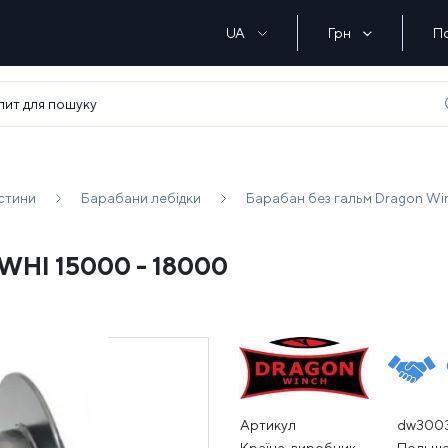
UA
Грн
П
стини
Барабани лебідки
Барабан без гальм Dragon Wi
DWHI 15000 - 18000
Артикул
dw300
Країна-виробник
Польщ