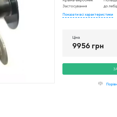
Застосування
до леб
Показати всі характеристики
Ціна
9956 грн
З
Порів