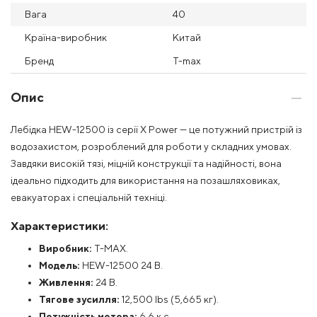
Вага
40
Країна-виробник
Китай
Бренд
T-max
Опис
Лебідка HEW-12500 із серії X Power — це потужний пристрій із
водозахистом, розроблений для роботи у складних умовах.
Завдяки високій тязі, міцній конструкції та надійності, вона
ідеально підходить для використання на позашляховиках,
евакуаторах і спеціальній техніці.
Характеристики:
Виробник:
T-MAX.
Модель:
HEW-12500 24 В.
Живлення:
24 В.
Тягове зусилля:
12,500 lbs (5,665 кг).
Потужність мотора:
6,6 к.с.