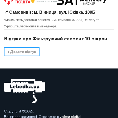
📍 Самовивіз: м. Вінниця, вул. Юківка, 109Б
*Можливість доставки логістичними компаніями SAT, Delivery та
Укрпошта, уточнюйте в менеджера
Відгуки про Фільтруючий елемент 10 мікрон
+
Додати відгук
Copyright ©2026
Всі права захищені. Створено в
volcar.digital