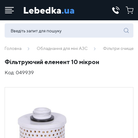
Телефони:
(067) 430 82-15
Головна
Обладнання для міні АЗС
Фільтри очищенн
Фільтруючий елемент 10 мікрон
E-mail:
Код:
049939
office@lebedka.ua