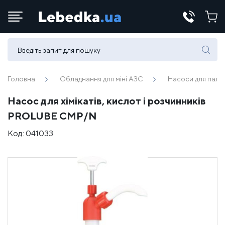
Телефони:
(067) 430 82-15
Головна
Обладнання для міні АЗС
Насоси для пали
Насос для хімікатів, кислот і розчинників
E-mail:
PROLUBE CMP/N
office@lebedka.ua
Код:
041033