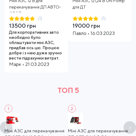
Міні АЗС 12 В для
Міні АЗС 12\24 В Uni Pomp
перекачування ДП АВТО-
для ДТ
СТОП
(1)
(1)
13500 грн
19000 грн
Для корпоративних авто
Павло • 16.03.2023
необхідно було
облаштувати міні АЗС,
придбав ось цю. Процює
добре і з нею дуже зручно
вести підрахунки витрат.
Марк • 21.03.2023
ТОП 5
1
2
al
Міні АЗС для перекачування
Міні АЗС для перекачування
М