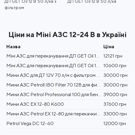
ом
ДП GET Oil 12 В 50 л/хв з
ДП GET Oil 12 В 50 л/хв
с 
фільтром
Ціни на Міні АЗС 12-24 В в Україні
Назва
Ціна
Міні АЗС для перекачування ДП GET Oil 12 В 50 л/хв з фільтром
12121 грн
Міні АЗС для перекачування ДП GET Oil 12 В 50 л/хв
10600 грн
Мини АЗС для ДТ 12V 70 л/м с фильтром Piusi
30000 грн
Мини АЗС Petroll IBO Filter 70 12В для фильтрации дизельного топлива
30000 грн
Мини АЗС Petrol Professional 100 для бензина с счетчиком OGM
39000 грн
Мини АЗС ЕХ 12-80 К600
37600 грн
Мини АЗС Petrol EX 12-80 для перекачки бензина
33000 грн
Petrol Vega DC 12-60
12000 грн