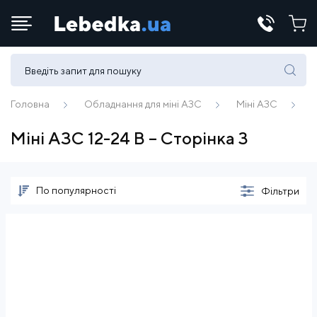
Телефони:
(067) 430 82-15
Головна
Обладнання для міні АЗС
Міні АЗС
Міні АЗС 12-24 В – Сторінка 3
E-mail:
office@lebedka.ua
По популярності
Фільтри