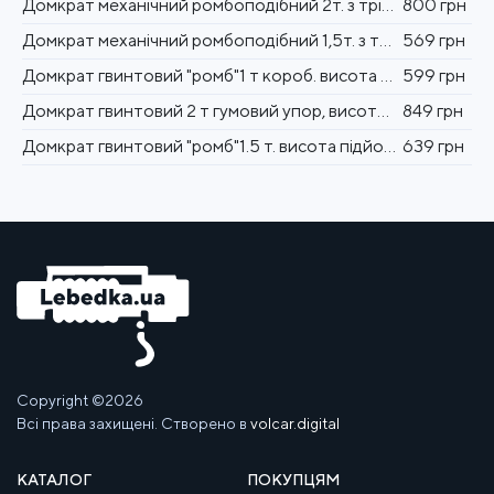
Домкрат механічний ромбоподібний 2т. з тріскачкою, гумовий упор., 110-400 мм
800 грн
Домкрат механічний ромбоподібний 1,5т. з тріскачкою, гумовий упор., 90-370 мм
569 грн
Домкрат гвинтовий "ромб"1 т короб. висота підйому 350мм. (DB-10103A/ST-103A) 2,2кг
599 грн
Домкрат гвинтовий 2 т гумовий упор, висота підйому 390мм. 3,2кг (ДВ-1132ТН/ST-113N)
849 грн
Домкрат гвинтовий "ромб"1.5 т. висота підйому 390мм. 2,7кг (DB-10105B/ST-105B)
639 грн
Copyright ©2026
Всі права захищені. Створено в
volcar.digital
КАТАЛОГ
ПОКУПЦЯМ