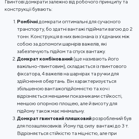
Гвинтові домкрати залежно від робочого принципу та
конструкції бувають:
Ромбічні
домкрати оптимальні для сучасного
транспорту, бо здатні вантажі підіймати вагою до 2
тонн. Конструкція в них виконана із з'єднаних між
собою за допомоги шарнірів важелів, які
забезпечують підйом та спуск вантажу.
Домкрат комбінований
(ще називають його
важільно-гвинтовим), складається із гвинтового
фіксатора, 4 важелів на шарнірах та ручки для
здійснення обертань. Він характеризується
збільшеною вантажопідйомністю та хоч і
відрізняється меншими показниками стійкості,
меншою опорною площею, але й висоту для
підйому також має мінімальну.
Домкрат гвинтовий пляшковий
розроблений був
для позашляховиків. Йому під силу вантажі до 3 т.
Відрізняється стійкістю та міцністю, але при