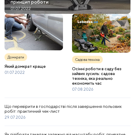
принцип роботи
01.07.2022
Домкрати
Садова техніка
Який домкрат краще
Осінні роботи в саду без
01.07.2022
зайвих зусиль: садова
техніка, яка реально
економить час
07.08.2026
Що перевірити в господарстві після завершення польових
робіт: практичний чек-лист
29.07.2026
Як підібрати такелаж залежно від масштабу робіт: приватне