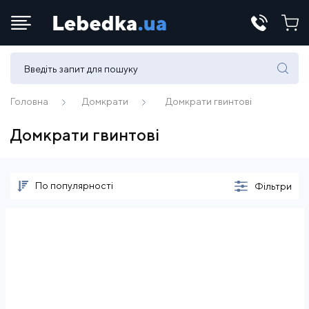
Телефони:
(067) 430 82-15
Головна
Домкрати
Домкрати гвинтові
Домкрати гвинтові
E-mail:
office@lebedka.ua
По популярності
Фільтри