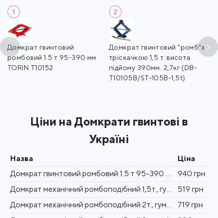
1
2
Домкрат гвинтовий
Домкрат гвинтовий "ромб"з
Д
г
ромбовий 1.5 т 95-390 мм
тріскачкою 1,5 т. висота
1.
TORIN T10152
підйому 390мм. 2,7кг (DB-
2,
T10105B/ST-105B-1,5t)
Ціни на Домкрати гвинтові в
Україні
Назва
Ціна
Домкрат гвинтовий ромбовий 1.5 т 95-390 мм TORIN T10152
940 грн
Домкрат механічний ромбоподібний 1,5т., гумовий упор., 90-370 мм
519 грн
Домкрат механічний ромбоподібний 2т., гумовий упор., 110-400 мм
719 грн