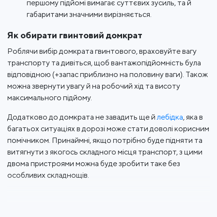
першому підйомі вимагає суттєвих зусиль, та й
габаритами значними вирізняється.
Як обирати гвинтовий домкрат
Роблячи вибір домкрата гвинтового, враховуйте вагу
транспорту та дивіться, щоб вантажопідйомність була
відповідною (+запас приблизно на половину ваги). Також
можна звернути увагу й на робочий хід та висоту
максимального підйому.
Додатково до домкрата не завадить ще й
лебідка
, яка в
багатьох ситуаціях в дорозі може стати доволі корисним
помічником. Принаймні, якщо потрібно буде підняти та
витягнути з якогось складного місця транспорт, з цими
двома пристроями можна буде зробити таке без
особливих складнощів.