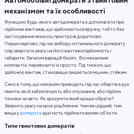
Автомобільні домкрати з гвинтовим
механізмом та їх особливості
Функцією будь-якого автодомкрата є допомагати при
підйомах вантажів, що здійснюються вручну, тобто без
застосування якихось пристроїв додатково.
Першочергово, під час вибору оптимального домкрату
слід звертати увагу на його вантажопідйомність і
габарити. Загалом варіацій безліч. Всі механізми
компактні, перевозити їх просто. Під тиском, що
здійснює вантаж, становище лишається міцним, стійким.
Сенс в тому, що механізм приводить під час обертів в рух
гвинти, які й забезпечують або опускання, або підйом
техніки чи авто. Як зрозуміти який краще обрати?
Зверніть увагу на крок різьблення. Чим він рідший, тим
вища у
домкрата
здатність підіймати великі об'єкти.
Типи гвинтових домкратів