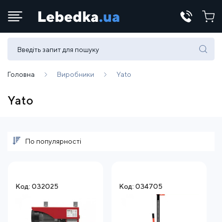
Телефони:
(067) 430 82-15
Головна
Виробники
Yato
Yato
E-mail:
office@lebedka.ua
По популярності
Код: 032025
Код: 034705