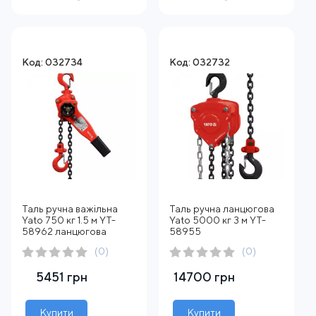
Код: 032734
Код: 032732
Таль ручна важільна
Таль ручна ланцюгова
Yato 750 кг 1.5 м YT-
Yato 5000 кг 3 м YT-
58962 ланцюгова
58955
(0)
(0)
5451 грн
14700 грн
Купити
Купити