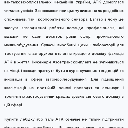
вантажозахоплювальних механізмів України, АТК домоглася
чималих успіхів. Завоювавши при цьому визнання як роздрібних
споживачів, так і корпоративного сектора. Багато в чому це
заслуга злагодженої роботи команди професіоналів, які
віддали не один десяток років сфері промислового
машинобудування. Сучасні виробничі цехи і лабораторії для
тестування є запорукою втілення кращого досвіду фахівців
АТК в життя. Інженери Азовтранскомплект не зупиняються
на місці, і завжди прагнуть бути в курсі сучасних тенденцій та
інновацій в сфері автомобілебудування. Для підвищення
кваліфікації на постійній основі проводяться семінари і
тренінги із застосуванням кращих зразків світового досвіду в
цій сфері.
Купити лебідку або таль АТК означає не тільки підтримати
вітчизняного виробника. В першу чергу це покупка