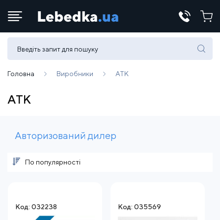
Телефони:
(067) 430 82-15
Головна
Виробники
АТК
АТК
E-mail:
office@lebedka.ua
Авторизований дилер
По популярності
Код: 032238
Код: 035569