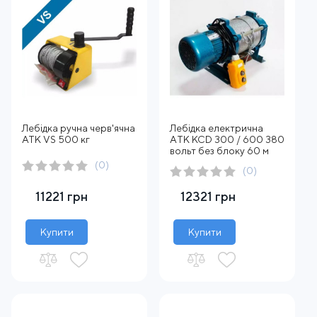
Лебідка ручна черв'ячна
Лебідка електрична
АТК VS 500 кг
АTК KCD 300 / 600 380
вольт без блоку 60 м
(0)
(0)
11221 грн
12321 грн
Купити
Купити