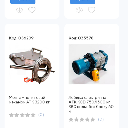
Код: 036299
Код: 035578
Монтажно тяговий
Лебідка електрична
механізм ATK 3200 кг
АTК KCD 750/1500 кг
380 вольт без блоку 60
м
(0)
(0)