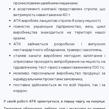
промисловими швейними машинами;
в асортименті компанії представлені стропи, що
витримують навантаження 40 т.
АТК виробляє ланцюгові стропи 8 класу міцності;
повністю українське підприємство, весь цикл
виробництва знаходиться на території нашої
країни;
АТК займається розробкою і випуском
нестандартного обладнання, траверс і захоплень;
сталеві канати вироблені методом заплітання і
опресовки проходять випробування на міцність на
гідравлічному тест-пресі з навантаженням в 100 тс;
можливо персональне виробництво продукції за
індивідуальними проектами замовника;
поставки здійснюються як по всій Україні, так і за
кордон.
У своїй роботі АТК орієнтується, в першу чергу, на покупця.
Такелажне обладнання, лебідки, талі і аксесуари до повинні