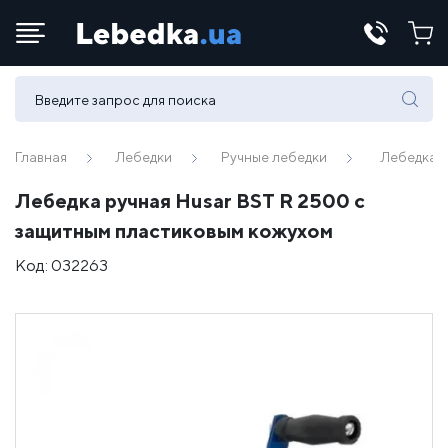
Телефоны:
(067) 430 82-15
Главная
Лебедки
Ручные лебедки
Лебедка р
Лебедка ручная Husar BST R 2500 с
E-mail:
защитным пластиковым кожухом
office@lebedka.ua
Код:
032263