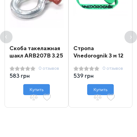
Скоба такелажная
Стропа
шакл ARB207B 3.25
Vnedorognik 3 м 12
т
т
0 отзывов
0 отзывов
583 грн
539 грн
Купить
Купить