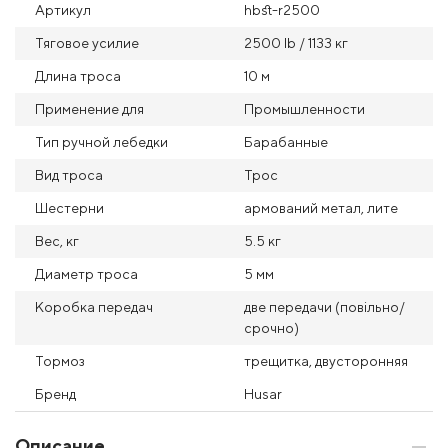
Артикул
hbst-r2500
Тяговое усилие
2500 lb / 1133 кг
Длина троса
10 м
Применение для
Промышленности
Тип ручной лебедки
Барабанные
Вид троса
Трос
Шестерни
армований метал, лите
Вес, кг
5.5 кг
Диаметр троса
5 мм
Коробка передач
две передачи (повільно/
срочно)
Тормоз
трещитка, двусторонняя
Бренд
Husar
Описание