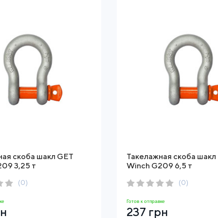
ная скоба шакл GET
Такелажная скоба шакл
09 3,25 т
Winch G209 6,5 т
(0)
(0)
ке
Готов к отправке
рн
237 грн