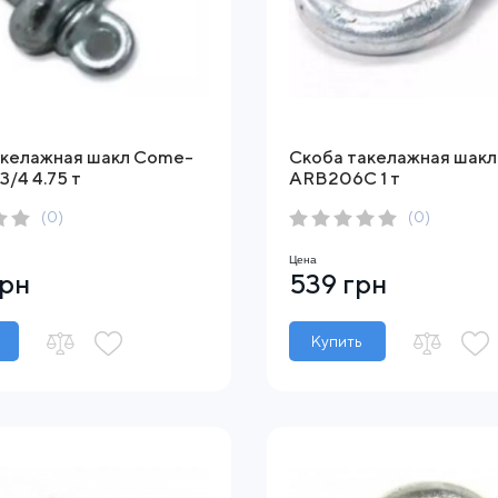
акелажная шакл Come-
Скоба такелажная шакл
3/4 4.75 т
ARB206C 1 т
(0)
(0)
Цена
грн
539 грн
Купить