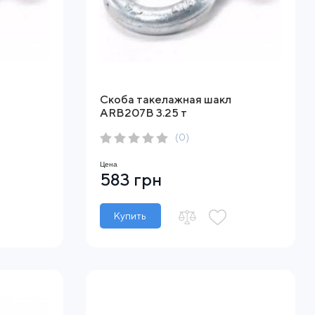
Скоба такелажная шакл
ARB207B 3.25 т
(0)
Цена
583 грн
Купить