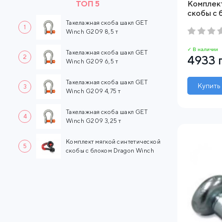
ТОП 5
Комплек
скобы с 
Такелажная скоба шакл GET
1
Winch G209 8,5 т
✓ В наличии
Такелажная скоба шакл GET
2
4933 
Winch G209 6,5 т
Такелажная скоба шакл GET
Купить
3
Winch G209 4,75 т
Такелажная скоба шакл GET
4
Winch G209 3,25 т
Комплект мягкой синтетической
5
скобы с блоком Dragon Winch