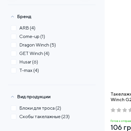
Бренд
ARB
(4)
Come-up
(1)
Dragon Winch
(5)
GET Winch
(4)
Husar
(6)
T-max
(4)
Такелаж
Вид продукции
Winch G2
Блоки для троса
(2)
Скобы такелажные
(23)
Готов к отправ
106 г