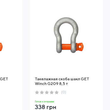
 GET
Такелажная скоба шакл GET
Winch G209 8,5 т
(0)
Готов к отправке
338 грн