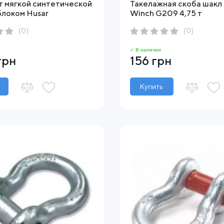
т мягкой синтетической
Такелажная скоба шакл
блоком Husar
Winch G209 4,75 т
(0)
(0)
✓ В наличии
грн
156 грн
Купить