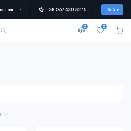
+38 067 430 82 15
пателям
Войти
0
0
(067) 430 82-15
office@lebedka.ua
в