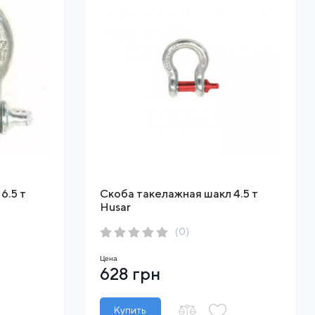
6.5 т
Скоба такелажная шакл 4.5 т
Husar
(0)
Цена
628 грн
Купить