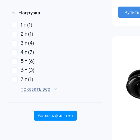
Нагрузка
Купить
1 т
(1)
2 т
(1)
3 т
(4)
4 т
(7)
5 т
(6)
6 т
(3)
7 т
(1)
показать все
Удалить фильтры