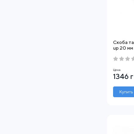
Скоба т
up 20 мм 
Цена
1346 
Купить