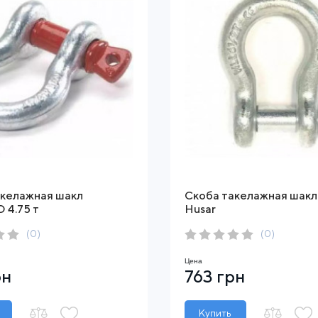
акелажная шакл
Скоба такелажная шакл 
 4.75 т
Husar
(0)
(0)
Цена
рн
763 грн
Купить