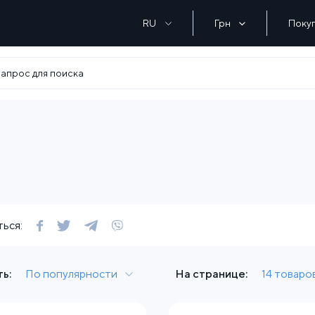
RU
Грн
Поку
ься:
ь:
По популярности
На странице:
14 товаро