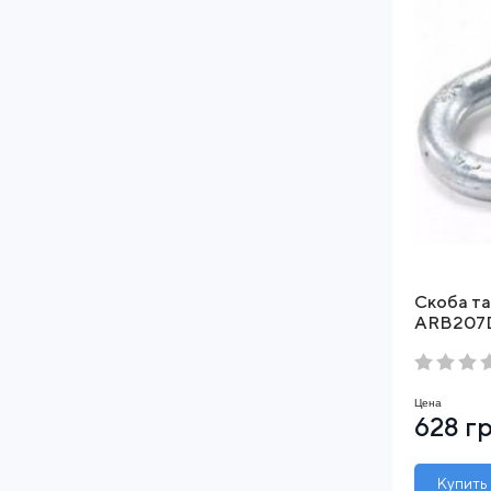
Скоба т
ARB207D
Цена
628 г
Купить