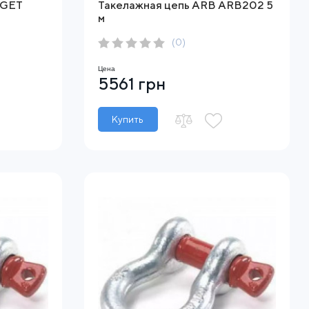
 GET
Такелажная цепь ARB ARB202 5
м
(0)
Цена
5561 грн
Купить