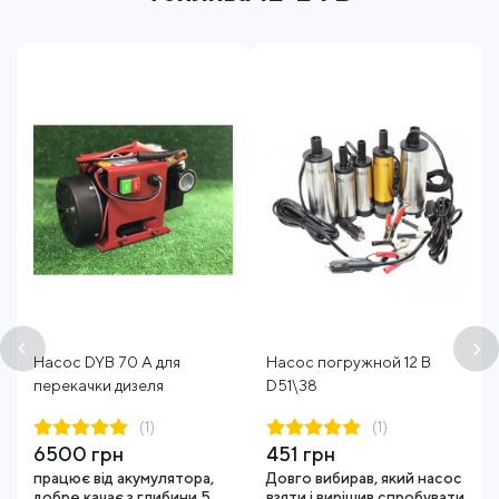
Насос DYB 70 А для
Насос погружной 12 В
перекачки дизеля
D51\38
(1)
(1)
6500 грн
451 грн
працює від акумулятора,
Довго вибирав, який насос
добре качає з глибини 5
взяти і вирішив спробувати