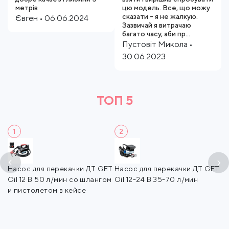
метрів
цю модель. Все, що можу
сказати - я не жалкую.
Євген • 06.06.2024
Зазвичай я витрачаю
багато часу, аби пр...
Пустовіт Микола •
30.06.2023
ТОП 5
1
2
мм
Насос для перекачки ДТ GET
Насос для перекачки ДТ GET
Н
Oil 12 В 50 л/мин со шлангом
Oil 12-24 В 35-70 л/мин
Oi
и пистолетом в кейсе