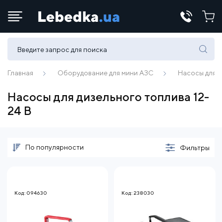
Телефоны:
(067) 430 82-15
Главная
Оборудование для мини АЗС
Насосы для 
Насосы для дизельного топлива 12-
E-mail:
24 В
office@lebedka.ua
По популярности
Фильтры
Код: 094630
Код: 238030