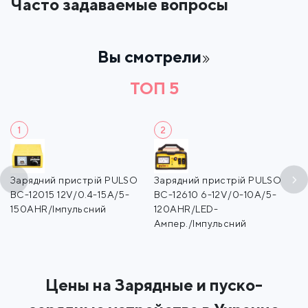
Часто задаваемые вопросы
Вы смотрели
ТОП 5
1
2
Зарядний пристрій PULSO
Зарядний пристрій PULSO
З
BC-12015 12V/0.4-15A/5-
BC-12610 6-12V/0-10A/5-
B
150AHR/Iмпульсний
120AHR/LED-
1
Ампер./Iмпульсний
і
Цены на Зарядные и пуско-