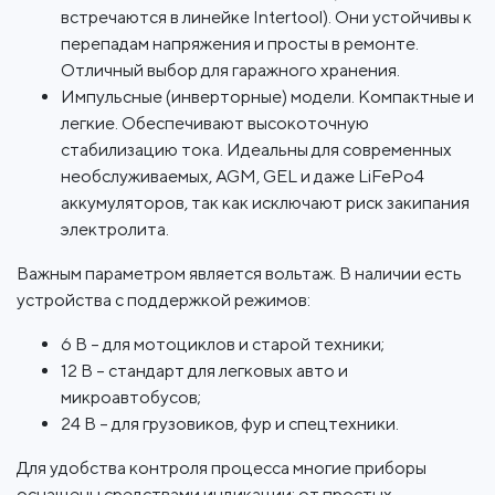
встречаются в линейке Intertool). Они устойчивы к
перепадам напряжения и просты в ремонте.
Отличный выбор для гаражного хранения.
Импульсные (инверторные) модели. Компактные и
легкие. Обеспечивают высокоточную
стабилизацию тока. Идеальны для современных
необслуживаемых, AGM, GEL и даже LiFePo4
аккумуляторов, так как исключают риск закипания
электролита.
Важным параметром является вольтаж. В наличии есть
устройства с поддержкой режимов:
6 В – для мотоциклов и старой техники;
12 В – стандарт для легковых авто и
микроавтобусов;
24 В – для грузовиков, фур и спецтехники.
Для удобства контроля процесса многие приборы
оснащены средствами индикации: от простых