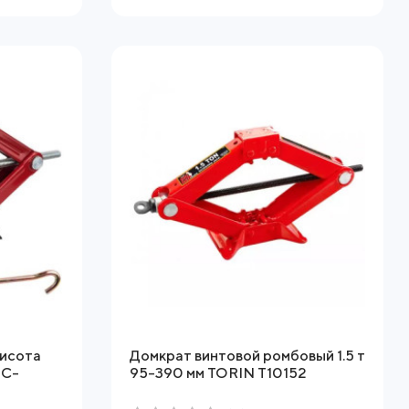
висота
Домкрат винтовой ромбовый 1.5 т
BC-
95-390 мм TORIN T10152