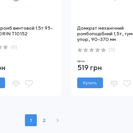
ромб винтовой 1.5т 95-
Домкрат механічний
ORIN T10152
ромбоподібний 1,5т., гу
упор., 90-370 мм
(0)
(0)
Цена
рн
519 грн
Купить
1
2