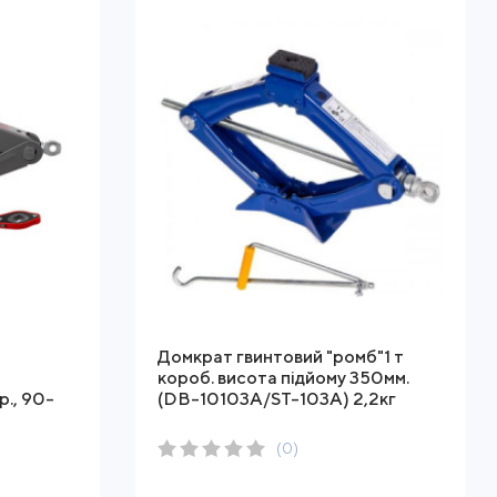
Домкрат гвинтовий "ромб"1 т
короб. висота підйому 350мм.
р., 90-
(DB-10103A/ST-103A) 2,2кг
(0)