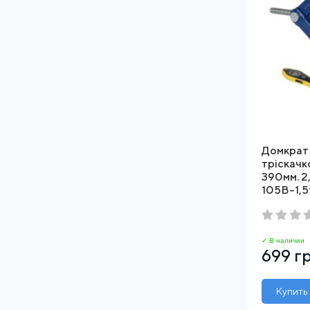
Домкрат 
тріскачко
390мм. 2
105B-1,5
✓ В наличии
699 г
Купить