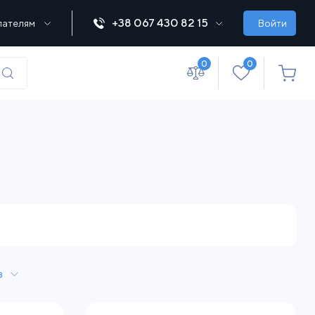
+38 067 430 82 15
пателям
Войти
0
0
(067) 430 82-15
office@lebedka.ua
в