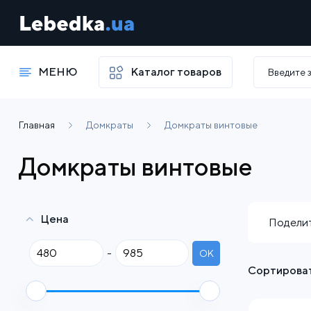
МЕНЮ
Каталог товаров
Главная
Домкраты
Домкраты винтовые
Домкраты винтовые
Цена
Поделит
-
OK
Сортироват