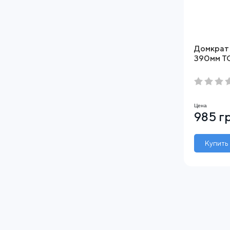
Домкрат 
390мм T
Цена
985 г
Купить