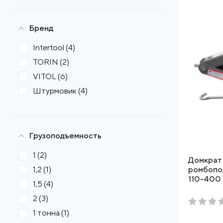
Бренд
Intertool
(4)
TORIN
(2)
VITOL
(6)
Штурмовик
(4)
Грузоподъемность
1
(2)
Домкрат 
1,2
(1)
ромбопод
110-400
1,5
(4)
2
(3)
1 тонна
(1)