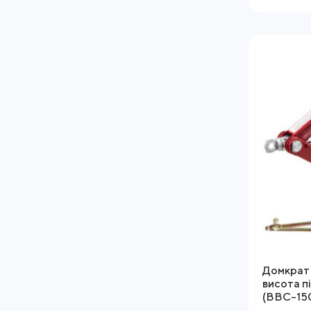
Домкрат 
висота п
(BBC-15