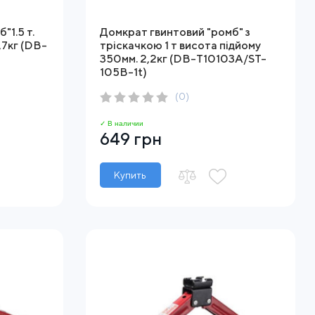
"1.5 т.
Домкрат гвинтовий "ромб" з
,7кг (DB-
тріскачкою 1 т висота підйому
350мм. 2,2кг (DB-T10103A/ST-
105B-1t)
(0)
✓ В наличии
649 грн
Купить