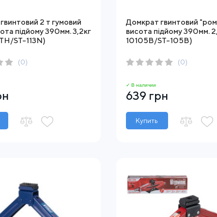
гвинтовий 2 т гумовий
Домкрат гвинтовий "ромб
сота підйому 390мм. 3,2кг
висота підйому 390мм. 2
ТН/ST-113N)
10105B/ST-105B)
(0)
(0)
✓ В наличии
рн
639 грн
Купить