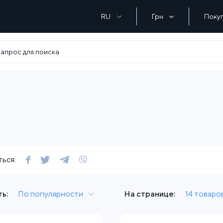
RU
Грн
Поку
ься:
ь:
По популярности
На странице:
14 товаро