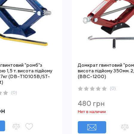
гвинтовий "ромб"з
Домкрат гвинтовий "ромб"
ю 1,5 т. висота підйому
висота підйому 350мм. 2
,7кг (DB-T10105B/ST-
(BBC-1200)
t)
(0)
(0)
480 грн
рн
Нет в наличии