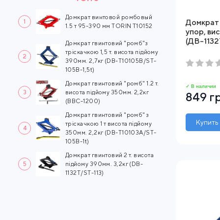
Домкрат винтовой ромбовый
1
Домкрат 
1.5 т 95-390 мм TORIN T10152
упор, ви
(ДВ-1132
Домкрат гвинтовий "ромб"з
тріскачкою 1,5 т. висота підйому
2
390мм. 2,7кг (DB-T10105B/ST-
105B-1,5t)
Домкрат гвинтовий "ромб" 1.2 т.
✓ В наличии
3
висота підйому 350мм. 2,2кг
849 г
(BBC-1200)
Домкрат гвинтовий "ромб" з
Купить
тріскачкою 1 т висота підйому
4
350мм. 2,2кг (DB-T10103A/ST-
105B-1t)
Домкрат гвинтовий 2 т. висота
5
підйому 390мм. 3,2кг (DB-
1132T/ST-113)