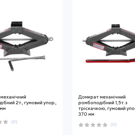
механічний
Домкрат механічний
ібний 2т., гумовий упор.,
ромбоподібний 1,5т. з
 мм
тріскачкою, гумовий упо
370 мм
(0)
(0)