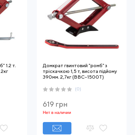
 1.2 т.
Домкрат гвинтовий "ромб" з
,2кг
тріскачкою 1,5 т, висота підйому
390мм. 2,7кг (BBC-1500T)
(0)
619 грн
Нет в наличии