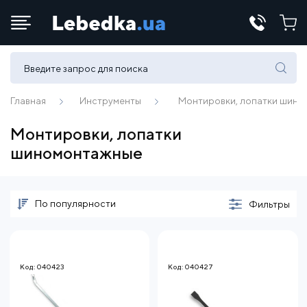
Телефоны:
(067) 430 82-15
Главная
Инструменты
Монтировки, лопатки шин
Монтировки, лопатки
E-mail:
шиномонтажные
office@lebedka.ua
По популярности
Фильтры
Код: 040423
Код: 040427