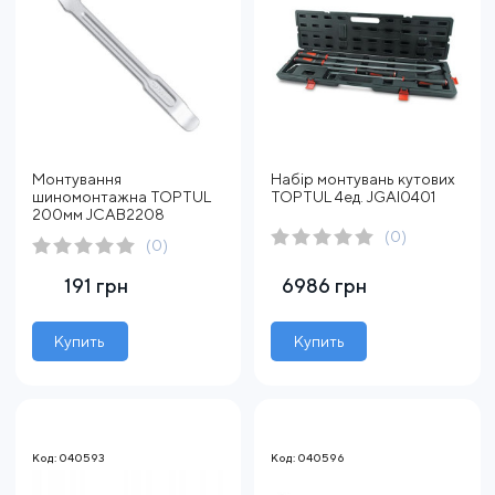
Монтування
Набір монтувань кутових
шиномонтажна TOPTUL
TOPTUL 4ед. JGAI0401
200мм JCAB2208
(0)
(0)
191 грн
6986 грн
Купить
Купить
Код: 040593
Код: 040596