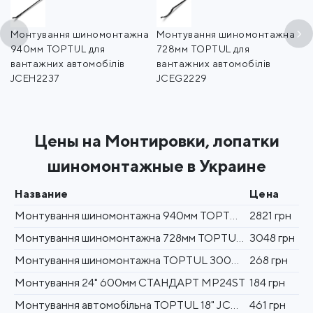
Монтування шиномонтажна
Монтування шиномонтажна
М
940мм TOPTUL для
728мм TOPTUL для
T
вантажних автомобілів
вантажних автомобілів
JCEH2237
JCEG2229
Цены на Монтировки, лопатки
шиномонтажные в Украине
Название
Цена
Монтування шиномонтажна 940мм TOPTUL для вантажних автомобілів JCEH2237
2821 грн
Монтування шиномонтажна 728мм TOPTUL для вантажних автомобілів JCEG2229
3048 грн
Монтування шиномонтажна TOPTUL 300мм JCAB2312
268 грн
Монтування 24" 600мм СТАНДАРТ MP24ST
184 грн
Монтування автомобільна TOPTUL 18" JCBA1118
461 грн