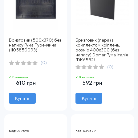
Бризговик (500х370) без
Бризговик (пара) з
напису Гума Туреччина
комплектом кріплень,
(1105850093)
розмір 400х300 (без
напису) Domar Гума Італія
(DK6552)
(0)
(0)
✓ В наличии
✓ В наличии
610 грн
592 грн
Купить
Купить
Код: 039598
Код: 039599