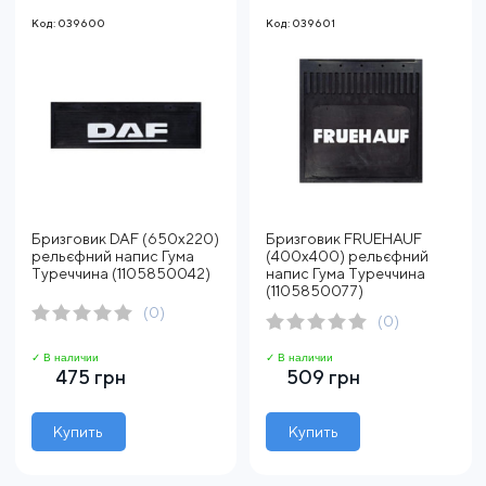
Код: 039600
Код: 039601
Бризговик DAF (650х220)
Бризговик FRUEHAUF
рельєфний напис Гума
(400х400) рельєфний
Туреччина (1105850042)
напис Гума Туреччина
(1105850077)
(0)
(0)
✓ В наличии
✓ В наличии
475 грн
509 грн
Купить
Купить