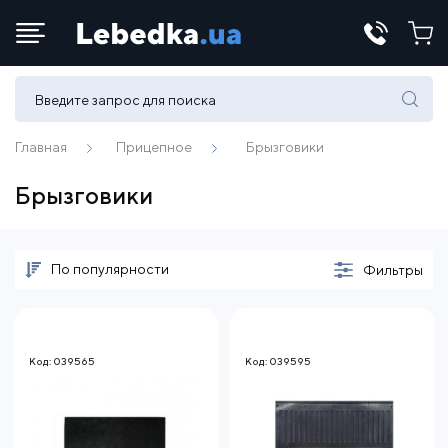
Телефоны:
(067) 430 82-15
Главная
Прицепное
Брызговики
Брызговики
E-mail:
office@lebedka.ua
По популярности
Фильтры
Код: 039565
Код: 039595