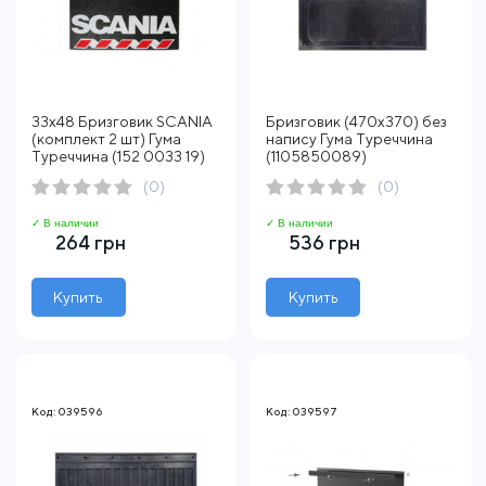
33x48 Бризговик SCANIA
Бризговик (470х370) без
(комплект 2 шт) Гума
напису Гума Туреччина
Туреччина (152 0033 19)
(1105850089)
(0)
(0)
✓ В наличии
✓ В наличии
264 грн
536 грн
Купить
Купить
Код: 039596
Код: 039597