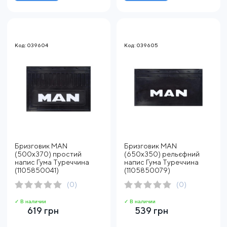
Код: 039604
Код: 039605
Бризговик MAN
Бризговик MAN
(500х370) простий
(650х350) рельєфний
напис Гума Туреччина
напис Гума Туреччина
(1105850041)
(1105850079)
(0)
(0)
✓ В наличии
✓ В наличии
619 грн
539 грн