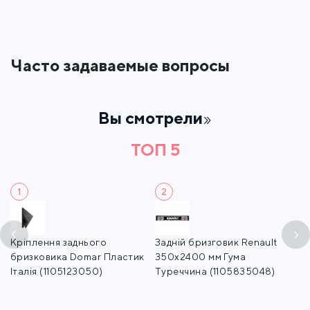
Часто задаваемые вопросы
Вы смотрели
ТОП 5
1
2
Кріплення заднього
Задній бризговик Renault
З
бризковика Domar Пластик
350x2400 мм Гума
3
Італія (1105123050)
Туреччина (1105835048)
Іт