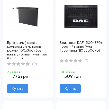
Бризговик (пара) з
Бризговик DAF (500х370)
комплектом кріплень,
простий напис Гума
розмір 450х360 (без
Туреччина (1105850070)
напису) Domar Гума Італія
(DK6555)
(0)
(0)
✓ В наличии
✓ В наличии
775 грн
509 грн
Купить
Купить