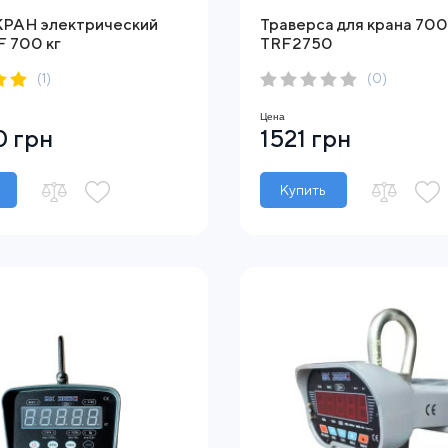
АН электрический
Траверса для крана 700 
 700 кг
TRF2750
(1)
(0)
Цена
 грн
1521 грн
Купить