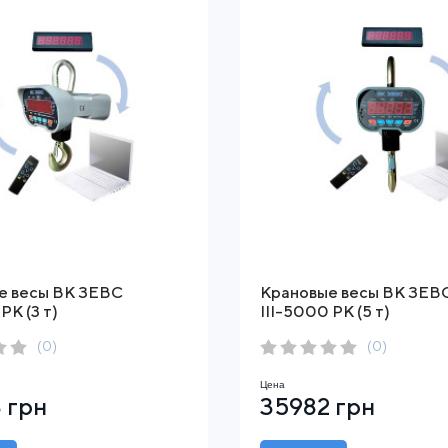
е весы ВК ЗЕВС
Крановые весы ВК ЗЕВ
РК (3 т)
ІІІ-5000 РК (5 т)
(0)
(0)
Цена
 грн
35982 грн