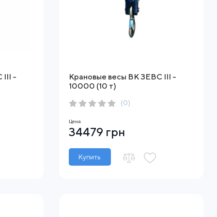
ІІІ -
Крановые весы ВК ЗЕВС ІІІ -
10000 (10 т)
(0)
Цена
34479 грн
Купить