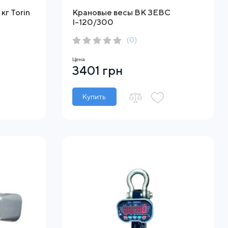
кг Torin
Крановые весы ВК ЗЕВС
І-120/300
(0)
Цена
3401 грн
Купить