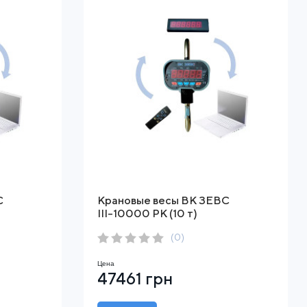
С
Крановые весы ВК ЗЕВС
ІІІ-10000 РК (10 т)
(0)
Цена
47461 грн