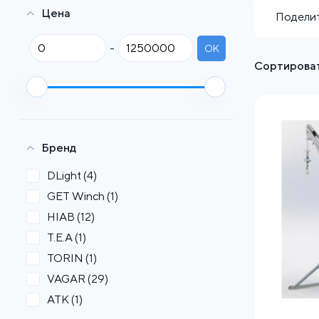
Цена
Поделит
-
OK
Сортироват
Бренд
DLight
(4)
GET Winch
(1)
HIAB
(12)
T.E.A
(1)
TORIN
(1)
VAGAR
(29)
АТК
(1)