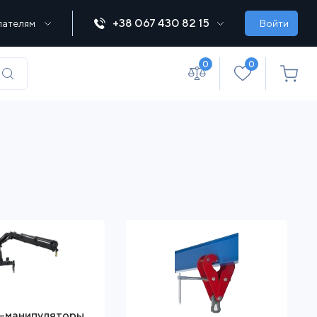
+38 067 430 82 15
пателям
Войти
0
0
(067) 430 82-15
office@lebedka.ua
-манипуляторы