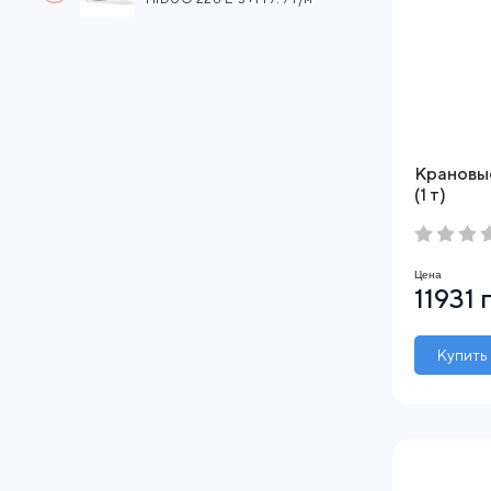
Крановы
(1 т)
Цена
11931 
Купить