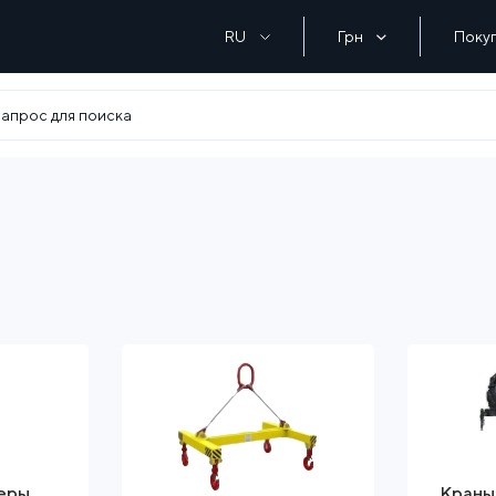
RU
Грн
Поку
еры
Краны