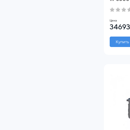
Цена
34693
Купить