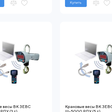
Купить
е весы ВК ЗЕВС
Крановые весы ВК ЗЕВ
РПУ (3 т)
ІІІ-5000 РПУ (5 т)