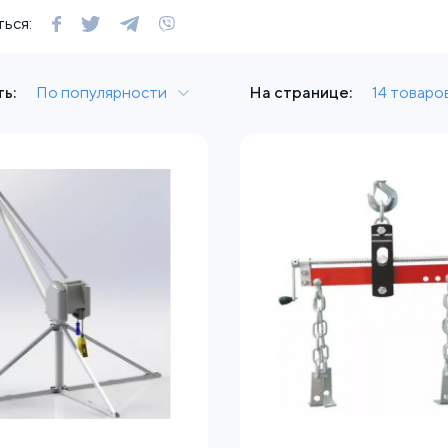
ься:
ь:
По популярности
На странице:
14 товаро