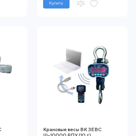
Купить
С
Крановые весы ВК ЗЕВС
ІІІ-10000 РПУ (10 т)