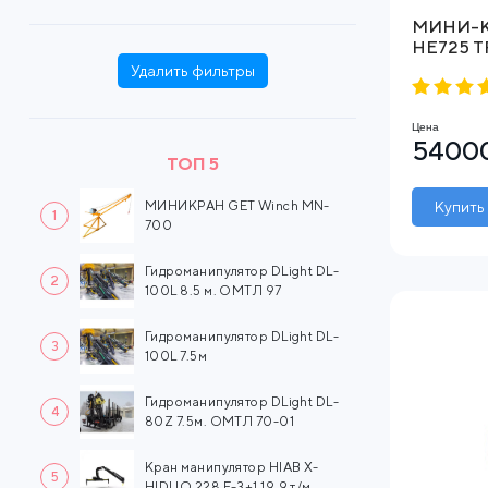
МИНИ-КР
HE725 TF
Удалить фильтры
Цена
54000
ТОП 5
МИНИКРАН GET Winch MN-
Купить
1
700
Гидроманипулятор DLight DL-
2
100L 8.5 м. ОМТЛ 97
Гидроманипулятор DLight DL-
3
100L 7.5м
Гидроманипулятор DLight DL-
4
80Z 7.5м. ОМТЛ 70-01
Кран манипулятор HIAB X-
5
HIDUO 228 E-3+1 19.9 т/м