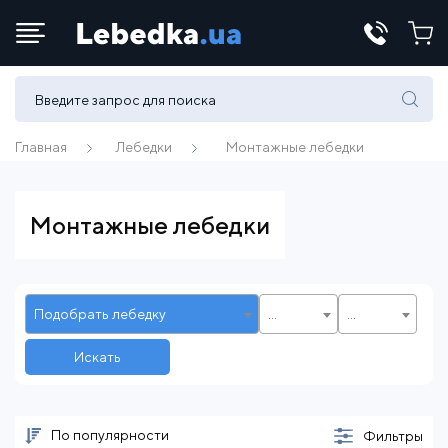
Телефоны:
(067) 430 82-15
Главная
Лебедки
Монтажные лебедки
E-mail:
Монтажные лебедки
office@lebedka.ua
Подобрать лебедку
...
...
Искать
По популярности
Фильтры