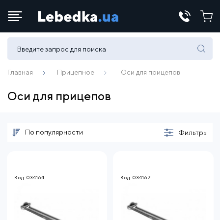
Телефоны:
(067) 430 82-15
Главная
Прицепное
Оси для прицепов
Оси для прицепов
E-mail:
office@lebedka.ua
По популярности
Фильтры
Код: 034164
Код: 034167