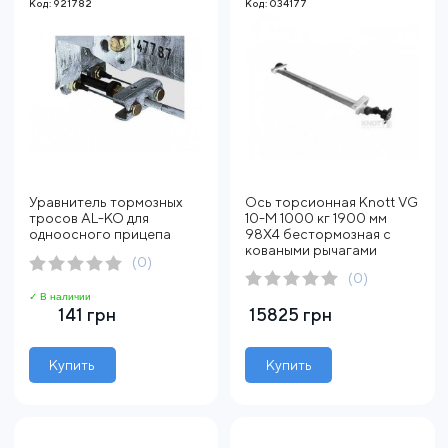
Код: 921782
Код: 034177
Уравнитель тормозных
Ось торсионная Knott VG
тросов AL-KO для
10-M 1000 кг 1900 мм
одноосного прицепа
98X4 бестормозная с
коваными рычагами
(0)
(0)
✓ В наличии
141 грн
15825 грн
Купить
Купить