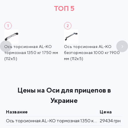
ТОП 5
1
2
3-
Ось торсионная AL-KO
Ось торсионная AL-KO
У
тормозная 1350 кг 1750 мм
безтормозная 1000 кг 1900
т
(112х5)
мм (112х5)
о
Цены на Оси для прицепов в
Украине
Название
Цена
Ось торсионная AL-KO тормозная 1350 кг 1750 мм (112х5)
29434 грн