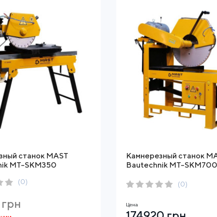
зный станок MAST
Камнерезный станок M
nik MT-SKM350
Bautechnik MT-SKM70
(0)
(0)
 грн
Цена
174920 грн