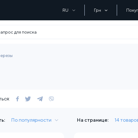
RU
Грн
Поку
нерезы
ы
ься:
ь:
По популярности
На странице:
14 товаро