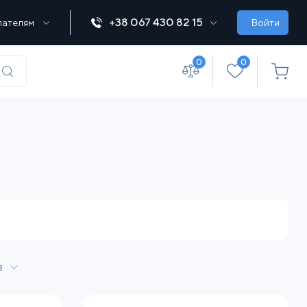
+38 067 430 82 15
пателям
Войти
0
0
(067) 430 82-15
office@lebedka.ua
в