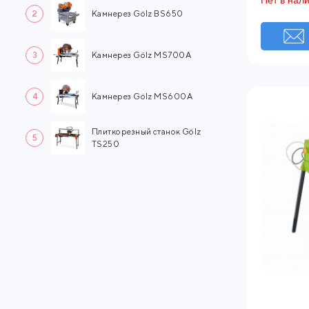
Нет в нал
2
Камнерез Gölz BS650
3
Камнерез Gölz MS700A
4
Камнерез Gölz MS600A
Плиткорезный станок Gölz
5
TS250