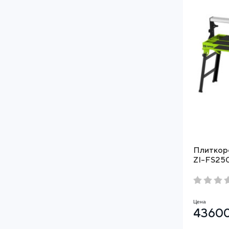
Плиткор
ZI-FS25
Цена
43600