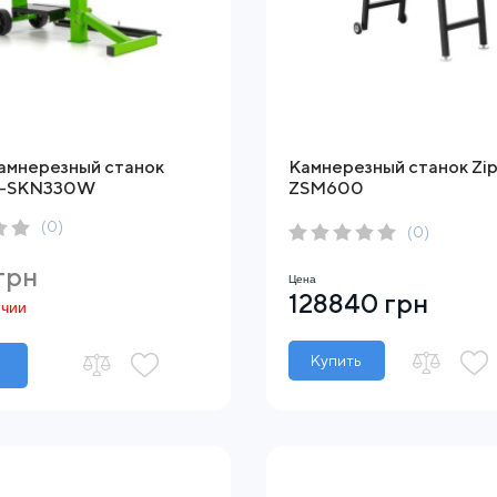
амнерезный станок
Камнерезный станок Zip
ZI-SKN330W
ZSM600
(0)
(0)
грн
Цена
128840 грн
ичии
Купить