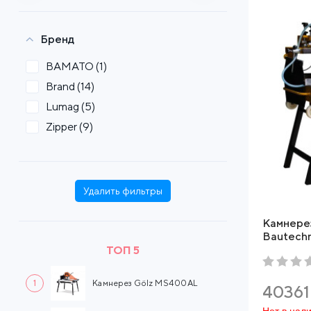
Бренд
BAMATO
(1)
Brand
(14)
Lumag
(5)
Zipper
(9)
Удалить фильтры
Камнере
Bautech
ТОП 5
1
Камнерез Gölz MS400AL
40361