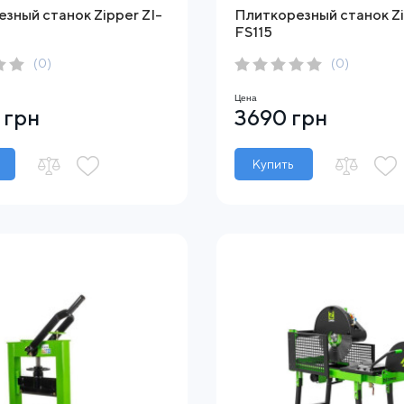
зный станок Zipper ZI-
Плиткорезный станок Zi
FS115
(0)
(0)
Цена
 грн
3690 грн
Купить