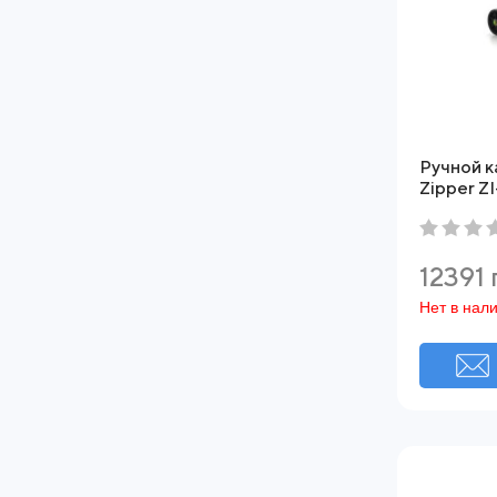
Ручной к
Zipper 
12391 
Нет в нал