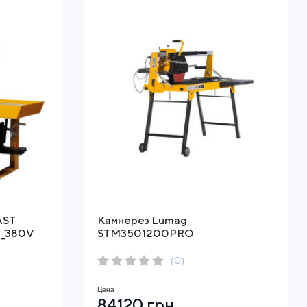
AST
Камнерез Lumag
0_380V
STM3501200PRO
(0)
Цена
84120 грн