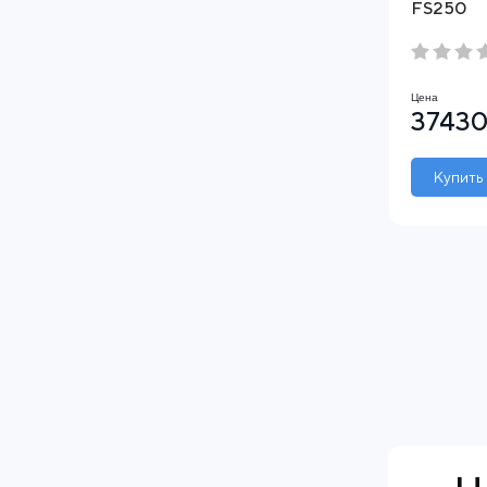
FS250
Цена
37430
Купить