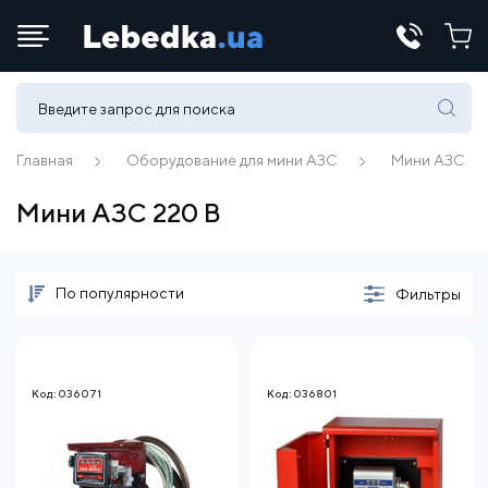
Телефоны:
(067) 430 82-15
Главная
Оборудование для мини АЗС
Мини АЗС
Мини АЗС 220 В
E-mail:
office@lebedka.ua
По популярности
Фильтры
Код: 036071
Код: 036801