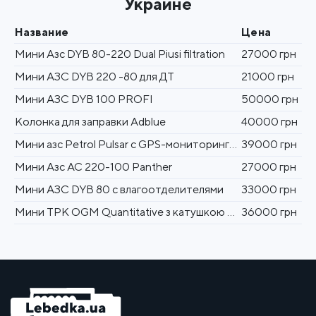
Украине
Название
Цена
Мини Азс DYB 80-220 Dual Piusi filtration
27000 грн
Мини АЗС DYB 220 -80 для ДТ
21000 грн
Мини АЗС DYB 100 PROFI
50000 грн
Колонка для заправки Adblue
40000 грн
Mини азс Petrol Pulsar c GPS-мониторингом выдачи топлива по карточкам
39000 грн
Мини Азс АС 220-100 Panther
27000 грн
Мини АЗС DYB 80 c влагоотделителями
33000 грн
Мини ТРК OGM Quantitative з катушкою 15 м
36000 грн