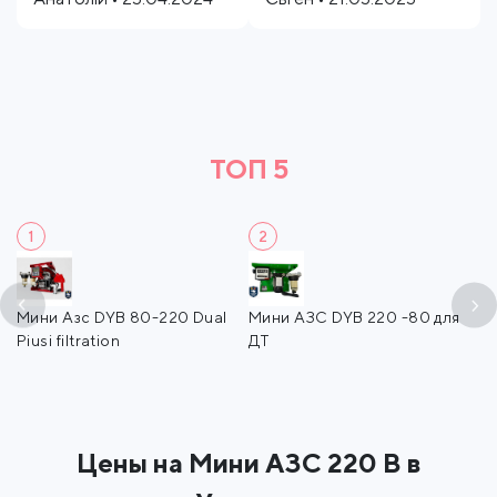
ТОП 5
1
2
S-
Мини Азс DYB 80-220 Dual
Мини АЗС DYB 220 -80 для
М
Piusi filtration
ДТ
Цены на Мини АЗС 220 В в