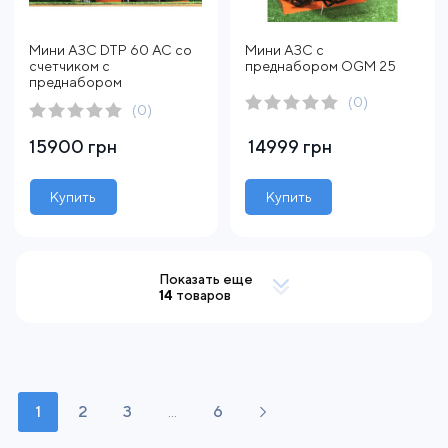
Мини АЗС DTP 60 AC со
Мини АЗС с
счетчиком с
преднабором OGM 25
преднабором
(0)
(0)
15900 грн
14999 грн
Купить
Купить
Показать еще
14
товаров
1
2
3
...
6