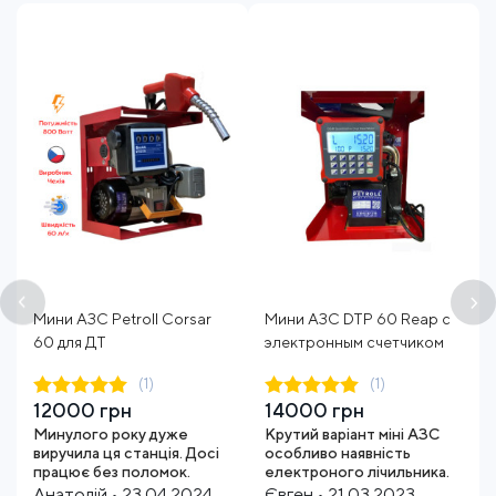
Мини АЗС Petroll Corsar
Мини АЗС DTP 60 Reap с
60 для ДТ
электронным счетчиком
(1)
(1)
12000 грн
14000 грн
Минулого року дуже
Крутий варіант міні АЗС
виручила ця станція. Досі
особливо наявність
працює без поломок.
електроного лічильника.
Анатолій • 23.04.2024
Євген • 21.03.2023