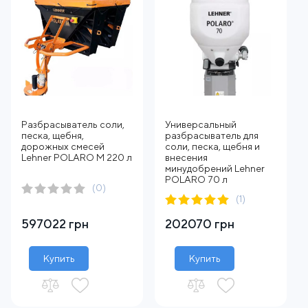
Разбрасыватель соли,
Универсальный
песка, щебня,
разбрасыватель для
дорожных смесей
соли, песка, щебня и
Lehner POLARO M 220 л
внесения
минудобрений Lehner
POLARO 70 л
(0)
(1)
597022 грн
202070 грн
Купить
Купить