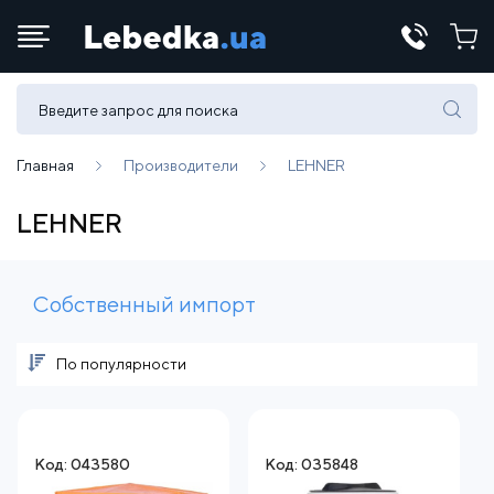
Телефоны:
(067) 430 82-15
Главная
Производители
LEHNER
LEHNER
E-mail:
office@lebedka.ua
Собственный импорт
По популярности
Код: 043580
Код: 035848