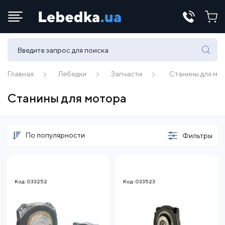
Телефоны:
(067) 430 82-15
Главная
Лебедки
Запчасти
Станины для мо
Станины для мотора
E-mail:
office@lebedka.ua
По популярности
Фильтры
Код: 033252
Код: 033523