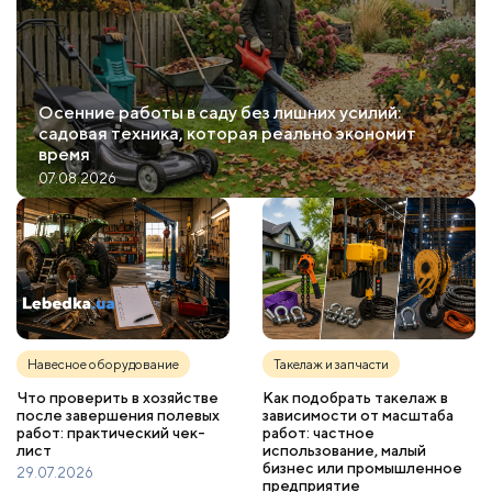
Осенние работы в саду без лишних усилий:
садовая техника, которая реально экономит
время
07.08.2026
Навесное оборудование
Такелаж и запчасти
Что проверить в хозяйстве
Как подобрать такелаж в
после завершения полевых
зависимости от масштаба
работ: практический чек-
работ: частное
лист
использование, малый
бизнес или промышленное
29.07.2026
предприятие