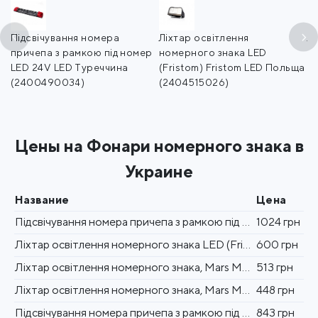
Підсвічування номера
Ліхтар освітлення
Лі
р
причепа з рамкою під номер
номерного знака LED
н
LED 24V LED Туреччина
(Fristom) Fristom LED Польща
Т
(2400490034)
(2404515026)
Цены на Фонари номерного знака в
Украине
Название
Цена
Підсвічування номера причепа з рамкою під номер LED 24V LED Туреччина (2400490034)
1024 грн
Ліхтар освітлення номерного знака LED (Fristom) Fristom LED Польща (2404515026)
600 грн
Ліхтар освітлення номерного знака, Mars Mars Туреччина (2404710401)
513 грн
Ліхтар освітлення номерного знака, Mars Mars Туреччина (2404720407)
448 грн
Підсвічування номера причепа з рамкою під номер LED 24V LED Туреччина (2400490035)
843 грн