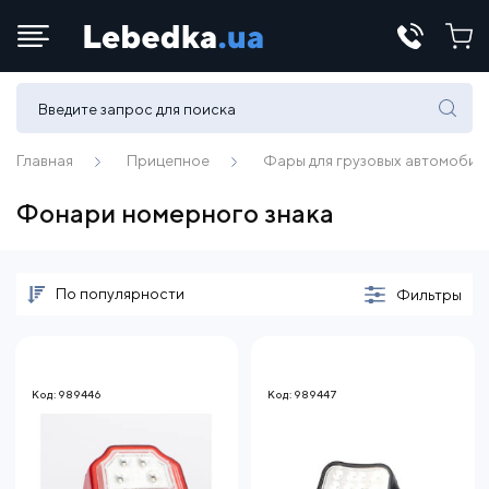
Телефоны:
(067) 430 82-15
Главная
Прицепное
Фары для грузовых автомобил
Фонари номерного знака
E-mail:
office@lebedka.ua
По популярности
Фильтры
Код: 989446
Код: 989447