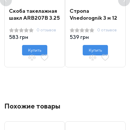
Скоба такелажная
Стропа
шакл ARB207B 3.25
Vnedorognik 3 м 12
т
т
0 отзывов
0 отзывов
583 грн
539 грн
Купить
Купить
Похожие товары