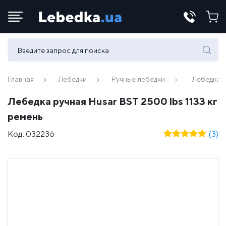
Телефоны:
(067) 430 82-15
Главная
Лебедки
Ручные лебедки
Лебедка р
Лебедка ручная Husar BST 2500 lbs 1133 кг
E-mail:
ремень
office@lebedka.ua
Код:
032236
(3)