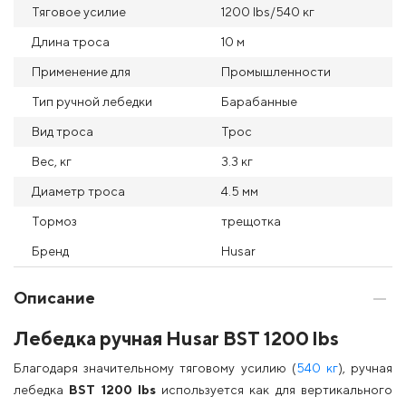
Тяговое усилие
1200 Ibs/540 кг
Длина троса
10 м
Применение для
Промышленности
Тип ручной лебедки
Барабанные
Вид троса
Трос
Вес, кг
3.3 кг
Диаметр троса
4.5 мм
Тормоз
трещотка
Бренд
Husar
Описание
Лебедка ручная Husar BST 1200 lbs
Благодаря значительному тяговому усилию (
540 кг
), ручная
лебедка
BST 1200 lbs
используется как для вертикального