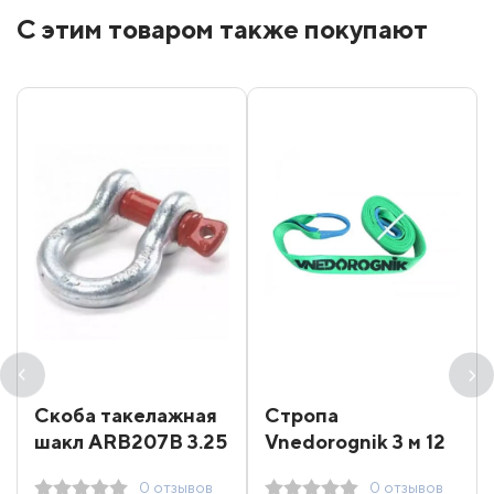
С этим товаром также покупают
Скоба такелажная
Стропа
шакл ARB207B 3.25
Vnedorognik 3 м 12
т
т
0 отзывов
0 отзывов