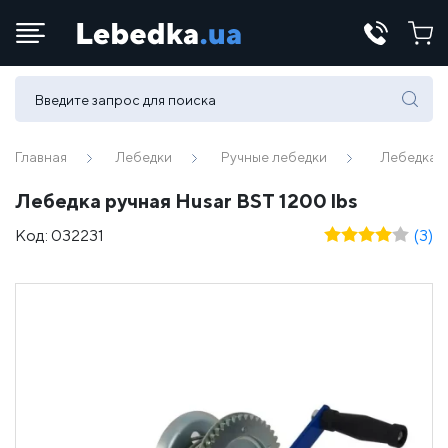
Телефоны:
(067) 430 82-15
Главная
Лебедки
Ручные лебедки
Лебедка р
Лебедка ручная Husar BST 1200 lbs
E-mail:
Код:
032231
(3)
office@lebedka.ua