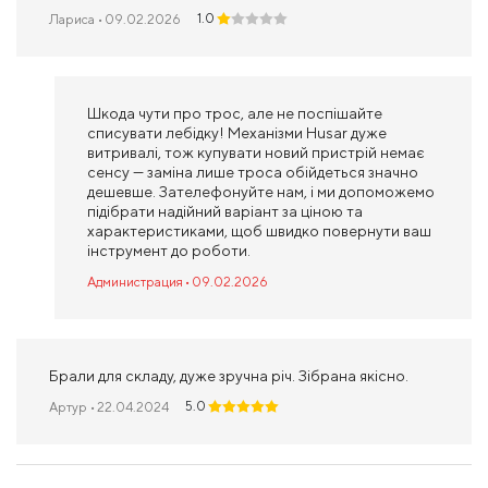
1.0
Лариса
• 09.02.2026
Шкода чути про трос, але не поспішайте
списувати лебідку! Механізми Husar дуже
витривалі, тож купувати новий пристрій немає
сенсу — заміна лише троса обійдеться значно
дешевше. Зателефонуйте нам, і ми допоможемо
підібрати надійний варіант за ціною та
характеристиками, щоб швидко повернути ваш
інструмент до роботи.
Администрация • 09.02.2026
Брали для складу, дуже зручна річ. Зібрана якісно.
5.0
Артур
• 22.04.2024