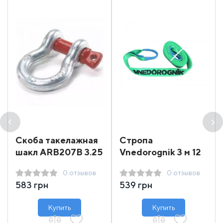
Скоба такелажная
Стропа
шакл ARB207B 3.25
Vnedorognik 3 м 12
т
т
0 отзывов
0 отзывов
583 грн
539 грн
Купить
Купить