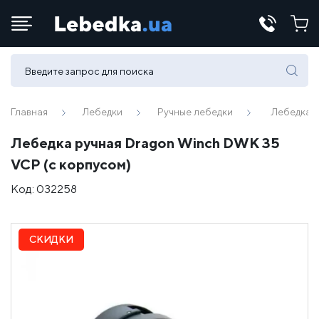
Телефоны:
(067) 430 82-15
Главная
Лебедки
Ручные лебедки
Лебедка 
Лебедка ручная Dragon Winch DWK 35
E-mail:
VCP (с корпусом)
office@lebedka.ua
Код:
032258
СКИДКИ