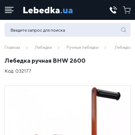
Телефоны:
(067) 430 82-15
Главная
Лебедки
Ручные лебедки
Лебедка 
Лебедка ручная BHW 2600
E-mail:
Код:
032177
office@lebedka.ua