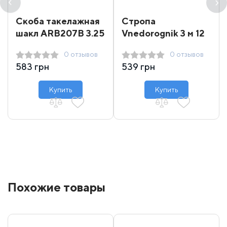
Скоба такелажная
Стропа
шакл ARB207B 3.25
Vnedorognik 3 м 12
т
т
0 отзывов
0 отзывов
583 грн
539 грн
Купить
Купить
Похожие товары