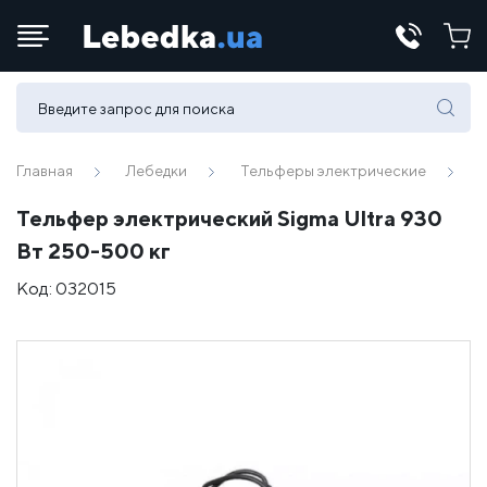
Телефоны:
(067) 430 82-15
Главная
Лебедки
Тельферы электрические
Тельфер электрический Sigma Ultra 930
E-mail:
Вт 250-500 кг
office@lebedka.ua
Код:
032015