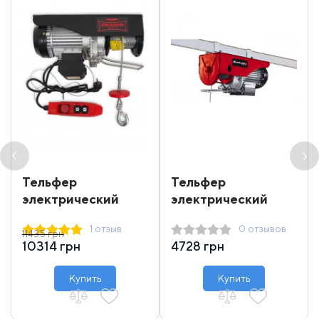
Тельфер
Тельфер
электрический
электрический
Dragon Winch DWI
Einhell 250 кг 12 м
1 отзыв
0 отзывов
400/800
11435 грн
10314 грн
4728 грн
Купить
Купить