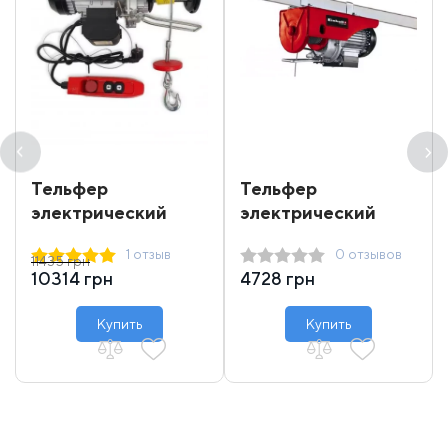
Тельфер
Тельфер
электрический
электрический
Dragon Winch DWI
Einhell 250 кг 12 м
1 отзыв
0 отзывов
400/800
11435 грн
10314 грн
4728 грн
Купить
Купить