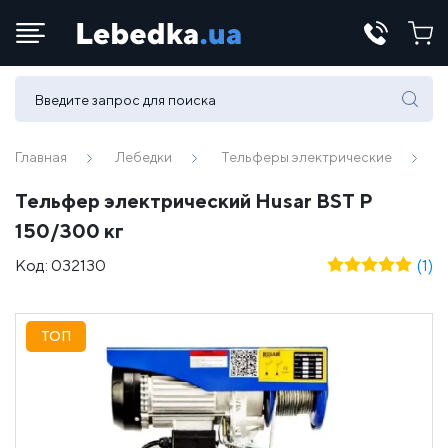
Телефоны:
(067) 430 82-15
Главная
Лебедки
Тельферы электрические
Тельфер электрический Husar BST P
E-mail:
150/300 кг
office@lebedka.ua
Код:
032130
(1)
ТОП