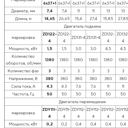
6x37+1
6x37+1
6x37+1
6x37+1
6x37+1
6x37+
Диаметр, мм
7,4
7,4
11
11
13
13
Длина, м
14,65
26,65
15,4
27,4
15,85
27,8
Двигатель подъема
ZD122-
ZD122-
ZD132-
ZD132
маркировка
ZD131-4
ZD131-4
4
4
4
4
Мощность, кВт
1,5
1,5
3,0
3,0
4,5
4,5
Количество
1380
1380
1380
1380
1380
1380
оборотов, об/мин
Количество фаз
3
3
3
3
3
3
Напряжение, В
380
380
380
380
380
380
Сила тока, А
4.3
4.3
7,6
7,6
11
11
Частота, Гц
50
50
50
50
50
50
Двигатель перемещения
ZDY111-
ZDY111-
ZDY112-
ZDY112-
ZDY112-
ZDY112
маркировка
4
4
4
4
4
4
Мощность, кВт
0,2
0,2
0,4
0,4
0,4
0,4