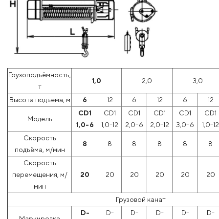
Грузоподъёмность,
1,0
2,0
3,0
т
Высота подъема, м
6
12
6
12
6
12
CD1
CD1
CD1
CD1
CD1
CD1
Модель
1,0-6
1,0-12
2,0-6
2,0-12
3,0-6
1,0-12
Скорость
8
8
8
8
8
8
подъёма, м/мин
Скорость
перемещения, м/
20
20
20
20
20
20
мин
Грузовой канат
D-
D-
D-
D-
D-
D-
Маркировка