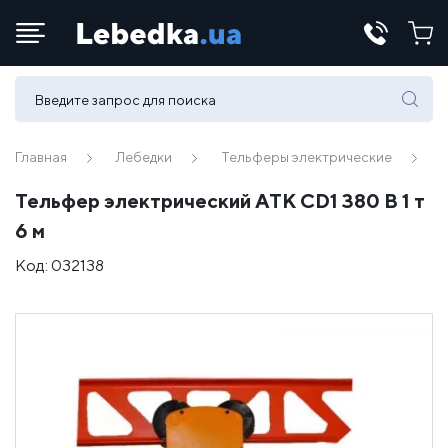
Телефоны:
(067) 430 82-15
Главная
Лебедки
Тельферы электрические
Тельфер электрический ATK CD1 380 В 1 т
E-mail:
6 м
office@lebedka.ua
Код:
032138