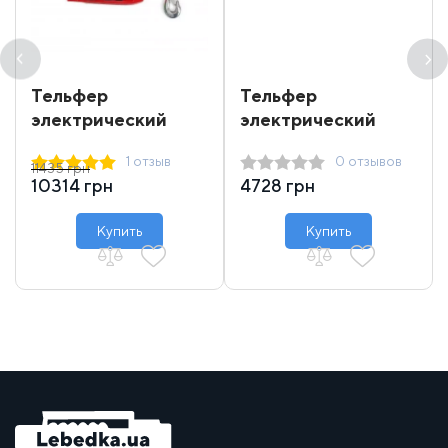
Тельфер
Тельфер
электрический
электрический
Dragon Winch DWI
Einhell 250 кг 12 м
1 отзыв
0 отзывов
400/800
11435 грн
10314 грн
4728 грн
Купить
Купить