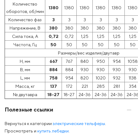
Количество
1380
1380
1380
1380
1380
1380
оборотов, об/мин
Количество фаз
3
3
3
3
3
3
Напряжение, В
380
380
380
380
380
380
Сила тока, А
0,72
0,72
1,25
1,25
1,25
1,25
Частота, Гц
50
50
50
50
50
50
Размеры/вес изделия/двутавр
H, мм
667
767
840
950
954
1058
B, мм
884
884
930
930
930
930
L, мм
758
954
820
1020
932
1138
Масса, кг
137
172
221
285
281
354
№ двутавра
18-27
18-27
24-36
24-36
24-36
24-3
Полезные ссылки
Вернуться к категории
электрические тельферы
.
Просмотреть и
купить лебедки
.