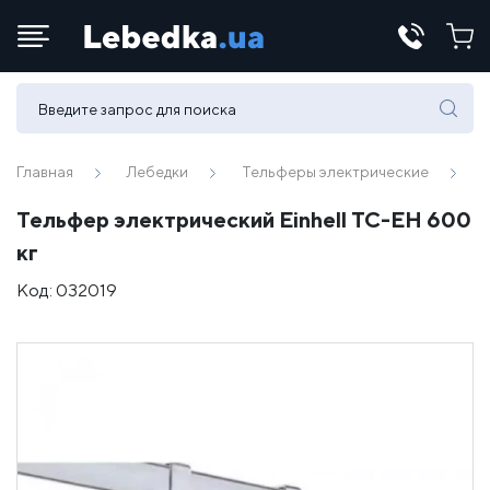
Телефоны:
(067) 430 82-15
Главная
Лебедки
Тельферы электрические
Тельфер электрический Einhell TC-EH 600
E-mail:
кг
office@lebedka.ua
Код:
032019