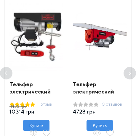
Тельфер
Тельфер
электрический
электрический
Dragon Winch DWI
Einhell 250 кг 12 м
1 отзыв
0 отзывов
400/800
11435 грн
10314 грн
4728 грн
Купить
Купить