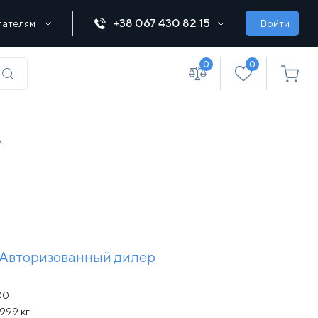
+38 067 430 82 15
пателям
Войти
0
0
(067) 430 82-15
А
office@lebedka.ua
Авторизованный дилер
00
999 кг