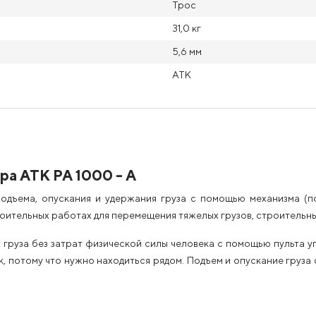
Трос
31,0 кг
5,6 мм
АТК
а АТК РА 1000 - А
одъема, опускания и удержания груза с помощью механизма (п
ительных работах для перемещения тяжелых грузов, строительных
груза без затрат физической силы человека с помощью пульта у
ик, потому что нужно находиться рядом. Подъем и опускание груз