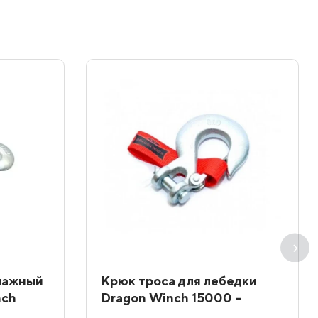
елажный
Крюк троса для лебедки
nch
Dragon Winch 15000 –
20000 lbs