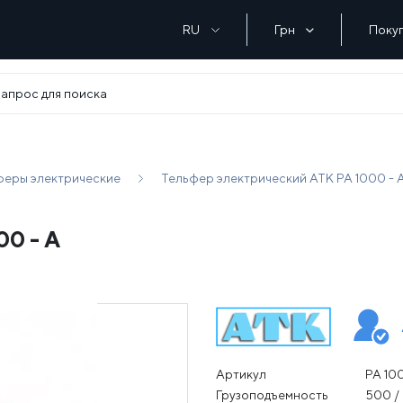
RU
Грн
Поку
феры электрические
Тельфер электрический АТК РА 1000 - 
00 - А
Артикул
РА 10
Грузоподъемность
500 / 