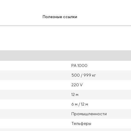
Полезные ссылки
РА 1000
500 / 999 кг
220 V
12 м
6 м / 12 м
Промышленности
Тельферы