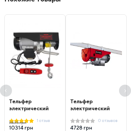
Тельфер
Тельфер
электрический
электрический
Dragon Winch DWI
Einhell 250 кг 12 м
1 отзыв
0 отзывов
400/800
11435 грн
10314 грн
4728 грн