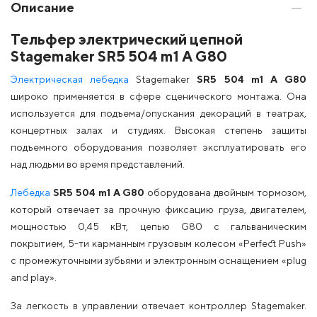
Описание
Тельфер электрический цепной
Stagemaker SR5 504 m1 A G80
Электрическая лебедка
Stagemaker
SR5 504 m1 A G80
широко применяется в сфере сценического монтажа. Она
используется для подъема/опускания декораций в театрах,
концертных залах и студиях. Высокая степень защиты
подъемного оборудования позволяет эксплуатировать его
над людьми во время представлений.
Лебедка
SR5 504 m1 A G80
оборудована двойным тормозом,
который отвечает за прочную фиксацию груза, двигателем,
мощностью 0,45 кВт, цепью G80 с гальваническим
покрытием, 5-ти карманным грузовым колесом «Perfect Push»
с промежуточными зубьями и электронным оснащением «plug
and play».
За легкость в управлении отвечает контроллер Stagemaker.