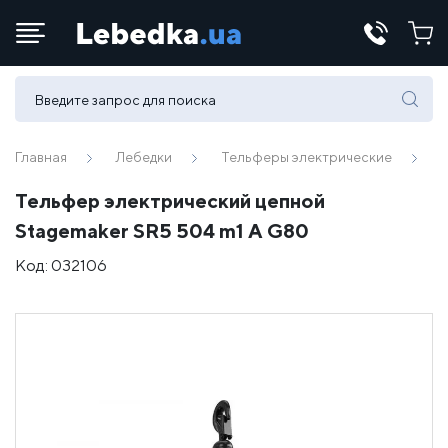
Телефоны:
(067) 430 82-15
Главная
Лебедки
Тельферы электрические
Тельфер электрический цепной
E-mail:
Stagemaker SR5 504 m1 A G80
office@lebedka.ua
Код:
032106