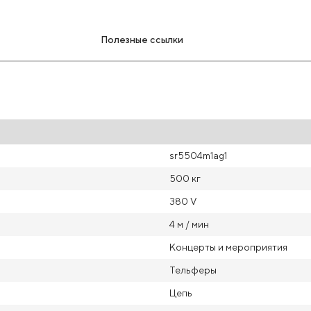
Полезные ссылки
sr5504m1ag1
500 кг
380 V
4 м / мин
Концерты и мероприятия
Тельферы
Цепь