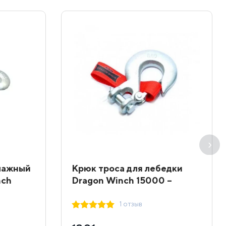
елажный
Крюк троса для лебедки
nch
Dragon Winch 15000 –
20000 lbs
1 отзыв