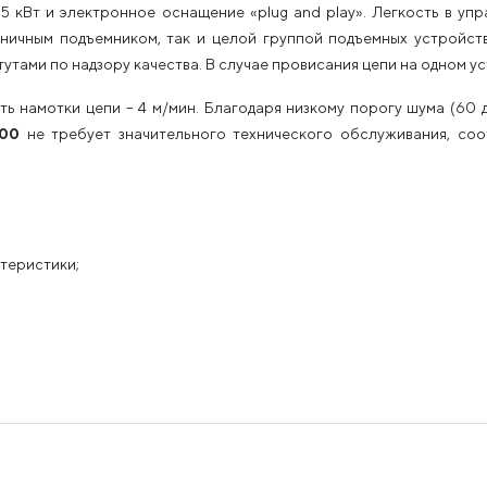
5 кВт и электронное оснащение «plug and play». Легкость в уп
ничным подъемником, так и целой группой подъемных устройств
утами по надзору качества. В случае провисания цепи на одном у
ь намотки цепи – 4 м/мин. Благодаря низкому порогу шума (60 
100
не требует значительного технического обслуживания, соо
теристики;
;