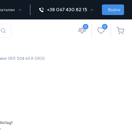
+38 067 430 82 15
пателям
Войти
0
0
(067) 430 82-15
ker SR5 504 m1 A G100
office@lebedka.ua
4m1ag1
г