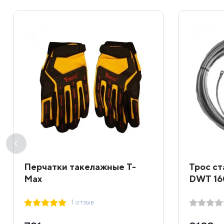
Перчатки такелажные T-
Трос ст
Max
DWT 16
1 отзыв