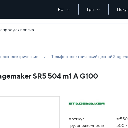
RU
Грн
Поку
феры электрические
Тельфер электрический цепной Stagema
agemaker SR5 504 m1 A G100
Артикул
sr550
Грузоподъемность
500 к