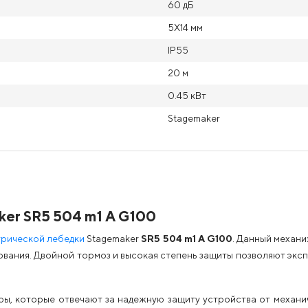
60 дБ
5X14 мм
IP55
20 м
0.45 кВт
Stagemaker
er SR5 504 m1 A G100
трической лебедки
Stagemaker
SR5 504 m1 A G100
. Данный механи
вания. Двойной тормоз и высокая степень защиты позволяют экс
ы, которые отвечают за надежную защиту устройства от механич