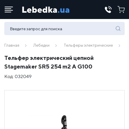
Телефоны:
(067) 430 82-15
Главная
Лебедки
Тельферы электрические
Тельфер электрический цепной
E-mail:
Stagemaker SR5 254 m2 A G100
office@lebedka.ua
Код:
032049