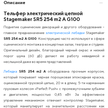
Описание
Тельфер электрический цепной
Stagemaker SR5 254 m2 A G100
Поднятие сценических декораций и другого оборудования –
главное предназначение
электрической лебедки
Stagemaker
SR5 254 m2 A G100
. Конструкцию часто используют в сфере
сценического монтажа в концертных залах, театрах и студиях.
Оригинальный дизайн, благородный черный окрас и низкий
порог шума (60 дБ) делают ее работу невидимой и
неслышной даже во время представлений.
Лебедка
SR5 254 m2 A
оборудована прочным корпусом,
который покрывает черная порошковая эпоксидная краска,
оцинкованной грузовой цепью, 20 м в длину, 5-ти карманным
грузовым колесом «Perfect Push» с промежуточными зубьями
и двигателем, мощностью 0,45 кВт. За эффективное
управление механизмом отвечает контроллер Stagemaker,
который манипулирует на значительном расстоянии как