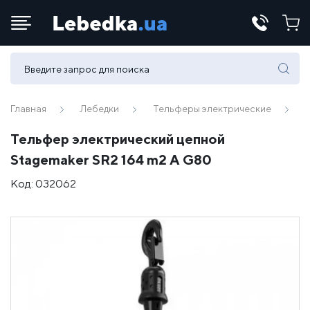
Телефоны:
(067) 430 82-15
Главная
Лебедки
Тельферы электрические
Тельфер электрический цепной
E-mail:
Stagemaker SR2 164 m2 A G80
office@lebedka.ua
Код:
032062