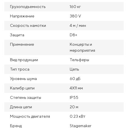
Грузоподъемность
160 кг
Напряжение
380 V
Скорость намотки
4 м / мин
Защита
D8+
Применение
Концерты и
мероприятия
Вид продукции
Тельферы
Тип троса
Цепь
Уровень шума
60 дБ
Калибр цепи
4X11 мм
Степень защиты
IP55
Длина цепи
20 м
Мощность двигателя
0.23 кВт
Бренд
Stagemaker