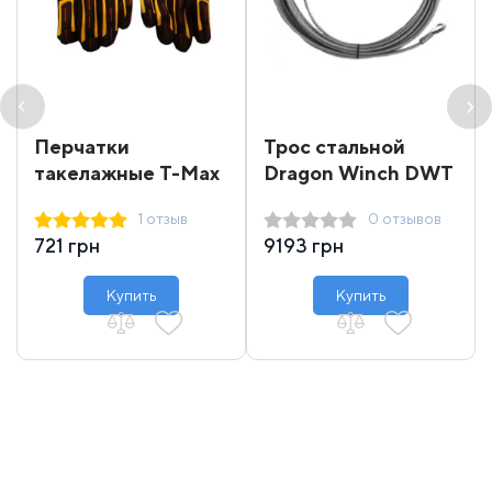
Перчатки
Трос стальной
такелажные T-Max
Dragon Winch DWT
16000-18000 31 м
1 отзыв
0 отзывов
721 грн
9193 грн
Купить
Купить