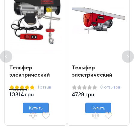
Тельфер
Тельфер
электрический
электрический
Dragon Winch DWI
Einhell 250 кг 12 м
1 отзыв
0 отзывов
400/800
11435 грн
10314 грн
4728 грн
Купить
Купить