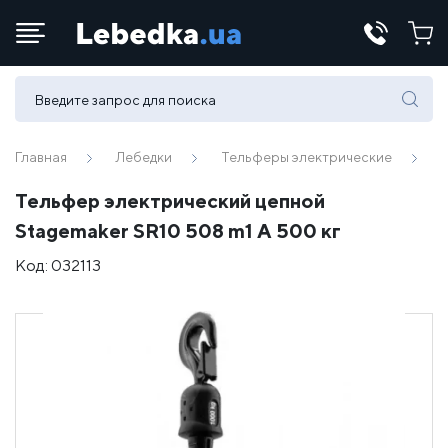
Телефоны:
(067) 430 82-15
Главная
Лебедки
Тельферы электрические
Тельфер электрический цепной
E-mail:
Stagemaker SR10 508 m1 A 500 кг
office@lebedka.ua
Код:
032113