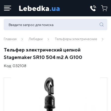
Телефоны:
(067) 430 82-15
Главная
Лебедки
Тельферы электрические
Тельфер электрический цепной
E-mail:
Stagemaker SR10 504 m2 A G100
office@lebedka.ua
Код:
032108