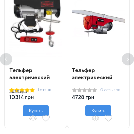
Тельфер
Тельфер
электрический
электрический
Dragon Winch DWI
Einhell 250 кг 12 м
1 отзыв
0 отзывов
400/800
11435 грн
10314 грн
4728 грн
Купить
Купить