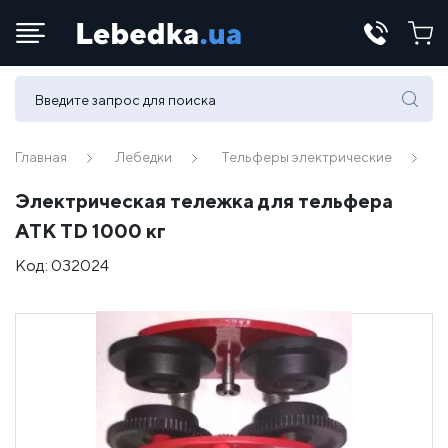
Телефоны:
(067) 430 82-15
Главная
Лебедки
Тельферы электрические
Электрическая тележка для тельфера
E-mail:
АТК TD 1000 кг
office@lebedka.ua
Код:
032024