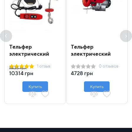
Тельфер
Тельфер
электрический
электрический
Dragon Winch DWI
Einhell 250 кг 12 м
1 отзыв
0 отзывов
400/800
11435 грн
10314 грн
4728 грн
Купить
Купить